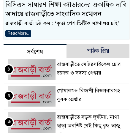
বি‌সিএস সাধারণ শিক্ষা ক্যাডারদের একাধিক দাবি
আদায়ে রাজবাড়ীতে সাংবাদিক স‌ম্মেলন
রাজবাড়ী বার্তা ডট কম : ‘কৃ‌ত‌্য পেশা‌ভি‌ত্তিক মন্ত্রণালয় চাই’
ReadMore..
পাঠক প্রিয়
সর্বশেষ
রাজবাড়ীতে মোটরসাইকেল চোর
১
চক্রের ৩ সদস্য গ্রেপ্তার
গোয়ালন্দে বিদেশী রিভলবারসহ
২
যুবক গ্রেপ্তার
রাজবাড়ীতে সড়ক দূর্ঘটনা: মাথা
৩
ছাড়া অবশিষ্ট নেই কিছু বৃদ্ধ তাজু