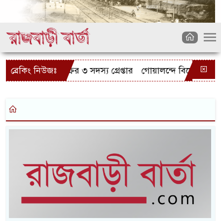
রসাইকেল চোর চক্রের ৩ সদস্য গ্রেপ্তার
ব্রেকিং নিউজঃ
গোয়ালন্দে বিদেশী রিভলব