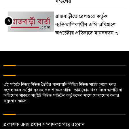
মন্ডলের
রাজবাড়ীতে রেলওয়ে কর্তৃক
৪
ব্যক্তিমালিকাধীন জমি অধিগ্রহণ
অপচেষ্টার প্রতিবাদে মানববন্ধন ও
বিক্ষোভ
দৌলতদিয়া থেকে মানিকগঞ্জের
৫
সিএনজি চালকের লাশ উদ্ধার
বালিয়াকান্দিতে দুই ভায়ের সংঘর্ষে
এই সাইটে নিজম্ব নিউজ তৈরির পাশাপাশি বিভিন্ন নিউজ সাইট থেকে খবর
৬
৬জন আহত, ভাংচুর ও অগ্নিসংযোগ
সংগ্রহ করে সংশ্লিষ্ট সূত্রসহ প্রকাশ করে থাকি। তাই কোন খবর নিয়ে আপত্তি বা
অভিযোগ থাকলে সংশ্লিষ্ট নিউজ সাইটের কর্তৃপক্ষের সাথে যোগাযোগ করার
অনুরোধ রইলো।
গোয়ালন্দের বিশ্ব‌বিদ্যালয়ের রিপন
৭
হত্যা মামলায় ১ জ‌নের ফাঁসি, ১২
জন খালাশ, ন্যায় বিচার না পাবার
প্রকাশক এবং প্রধান সম্পাদকঃ পান্থ রহমান