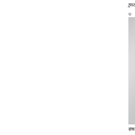
মন্
৩
রাজ