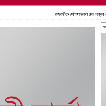
রাজবাড়ীতে মোটরসাইকেল চোর চক্রের ৩ সদস্য গ্
স