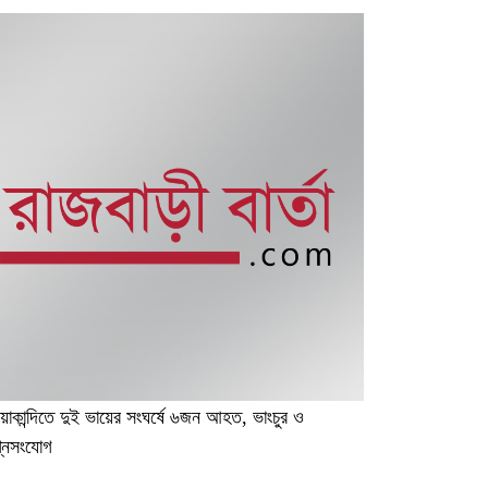
িয়াকান্দিতে দুই ভায়ের সংঘর্ষে ৬জন আহত, ভাংচুর ও
নিসংযোগ