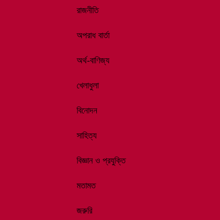
রাজনীতি
অপরাধ বার্তা
অর্থ-বাণিজ্য
খেলাধুলা
বিনোদন
সাহিত্য
বিজ্ঞান ও প্রযুক্তি
মতামত
জরুরি