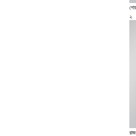
গোয
২
রাজব