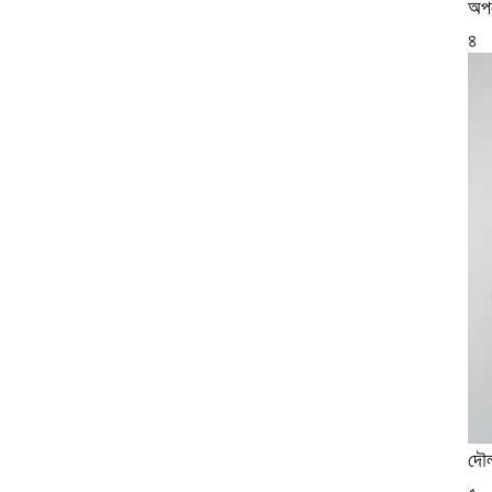
অপচ
৪
দৌল