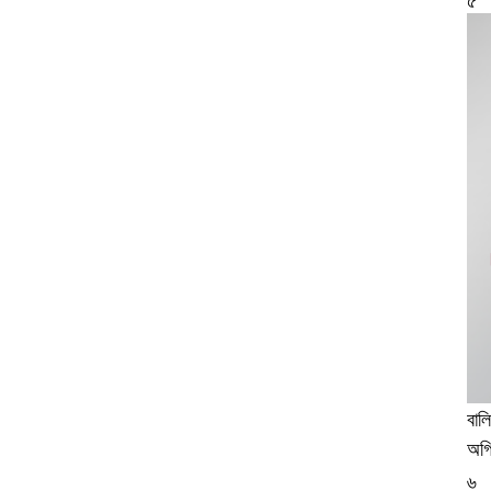
৫
বাল
অগ্
৬