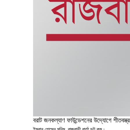
বরাট জনকল্যাণ ফাউন্ডেশনের উদ্যোগে শীতবস্ত্র 
ইমরান হোসেন মনিম, রাজবাড়ী বার্তা ডট কম :