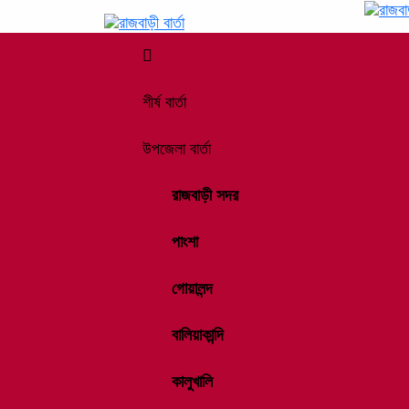
শীর্ষ বার্তা
উপজেলা বার্তা
রাজবাড়ী সদর
পাংশা
গোয়ালন্দ
বালিয়াকান্দি
কালুখালি