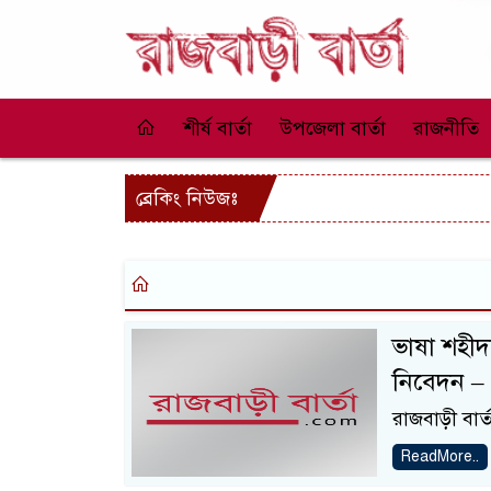
শীর্ষ বার্তা
উপজেলা বার্তা
রাজনীতি
ব্রেকিং নিউজঃ
ভাষা শহীদদ
নিবেদন –
রাজবাড়ী বা
ReadMore..