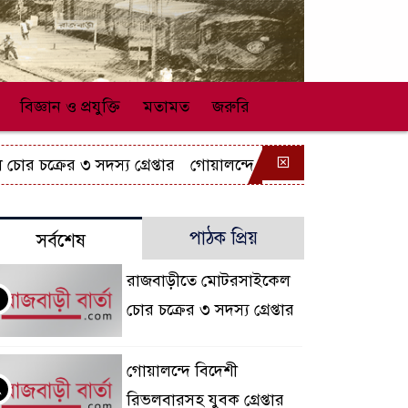
বিজ্ঞান ও প্রযুক্তি
মতামত
জরুরি
 চক্রের ৩ সদস্য গ্রেপ্তার
গোয়ালন্দে বিদেশী রিভলবারসহ যুবক গ্
পাঠক প্রিয়
সর্বশেষ
রাজবাড়ীতে মোটরসাইকেল
চোর চক্রের ৩ সদস্য গ্রেপ্তার
গোয়ালন্দে বিদেশী
২
রিভলবারসহ যুবক গ্রেপ্তার