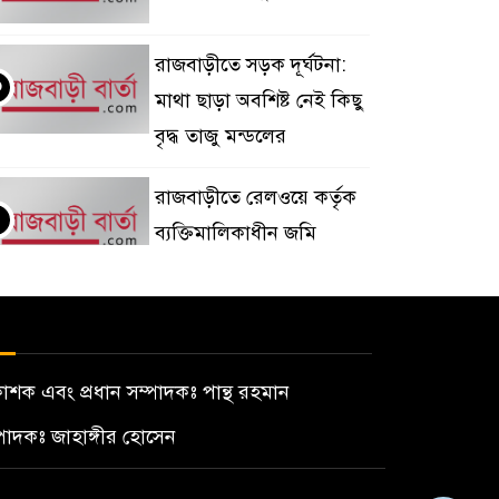
রাজবাড়ীতে সড়ক দূর্ঘটনা:
৩
মাথা ছাড়া অবশিষ্ট নেই কিছু
বৃদ্ধ তাজু মন্ডলের
রাজবাড়ীতে রেলওয়ে কর্তৃক
৪
ব্যক্তিমালিকাধীন জমি
অধিগ্রহণ অপচেষ্টার
্রতিবাদে মানববন্ধন ও বিক্ষোভ
দৌলতদিয়া থেকে
৫
কাশক এবং প্রধান সম্পাদকঃ পান্থ রহমান
মানিকগঞ্জের সিএনজি
্পাদকঃ জাহাঙ্গীর হোসেন
চালকের লাশ উদ্ধার
বালিয়াকান্দিতে দুই ভায়ের