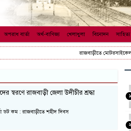
অপরাধ বার্তা
অর্থ-বাণিজ্য
খেলাধুলা
বিনোদন
সাহিত্য
রাজবাড়ীতে মোটরসাইকেল চোর
ের স্বরণে রাজবাড়ী জেলা উদীচীর শ্রদ্ধা
১
র্তা ডট কম : রাজবাড়ীতে শহীদ দিবস