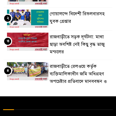
গোয়ালন্দে বিদেশী রিভলবারসহ
২
যুবক গ্রেপ্তার
রাজবাড়ীতে সড়ক দূর্ঘটনা: মাথা
৩
ছাড়া অবশিষ্ট নেই কিছু বৃদ্ধ তাজু
মন্ডলের
রাজবাড়ীতে রেলওয়ে কর্তৃক
৪
ব্যক্তিমালিকাধীন জমি অধিগ্রহণ
অপচেষ্টার প্রতিবাদে মানববন্ধন ও
বিক্ষোভ
দৌলতদিয়া থেকে মানিকগঞ্জের
৫
সিএনজি চালকের লাশ উদ্ধার