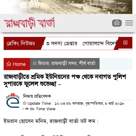
ইকেল চোর চক্রের ৩ সদস্য গ্রেপ্তার
ব্রেকিং নিউজঃ
গোয়ালন্দে বিদেশী রিভলবারস
ফিচার
রাজবাড়ী সদর
শীর্ষ বার্তা
,
,
Home
রাজবাড়ীতে শ্রমিক ইউনিয়নের পক্ষ থেকে নবাগত পুলিশ
সুপারকে ফুলেল শুভেচ্ছা –
নিজস্ব প্রতিবেদক
Update Time : ১০:০৪:৫৯ অপরাহ্ন, বৃহস্পতিবার, ৮ মার্চ ২০১৮
/
৫৮ Time View
ইমরান হোসেন মনিম, রাজবাড়ী বার্তা ডট কম :