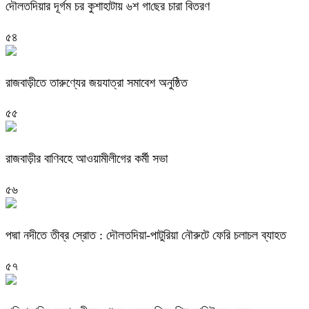
দৌলত‌দিয়ার দূর্গম চর কুশাহাটায় ৬শ গা‌ছের চারা বিতরণ
৫৪
রাজবাড়ীতে তারুণ্যের জয়যাত্রা সমাবেশ অনুষ্ঠিত
৫৫
রাজবাড়ীর বাণিবহে আওয়ামীলীগের কর্মী সভা
৫৬
পদ্মা নদীতে তীব্র স্রোত : দৌলতদিয়া-পাটুরিয়া নৌরুটে ফেরি চলাচল ব্যাহত
৫৭