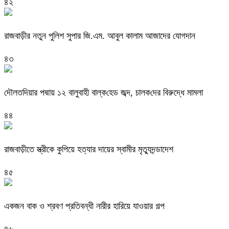
৪২
রাজবাড়ীর নতুন পুলিশ সুপার জি.এম. আবুল কালাম আজাদের যোগদান
৪৩
দৌলত‌দিয়ার পদ্মায় ১২ বালুবাহী বাল্ক‌হেড জব্দ, চালক‌দের বিরুদ্ধে মামলা
৪৪
রাজবাড়ীতে স্ত্রীকে কুপিয়ে হত্যার দায়ের স্বামীর মৃত্যুদন্ডাদেশ
৪৫
একজন বাক ও শ্রবণ প্রতিবন্ধী নারীর হারিয়ে যাওয়ার গল্প
৪৬