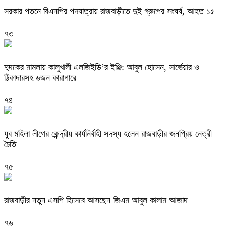
সরকার পতনে বিএনপির পদযাত্রায় রাজবাড়ীতে দুই গ্রুপের সংঘর্ষ, আহত ১৫
৭৩
দুদকের মামলায় কালুখালী এলজিইডি’র ইঞ্জি: আবুল হোসেন, সার্ভেয়ার ও
ঠিকাদারসহ ৬জন কারাগারে
৭৪
যুব মহিলা লীগের কেন্দ্রীয় কার্যনির্বাহী সদস্য হলেন রাজবাড়ীর জনপ্রিয় নেত্রী
চৈতি
৭৫
রাজবাড়ীর নতুন এসপি হিসেবে আসছেন জিএম আবুল কালাম আজাদ
৭৬