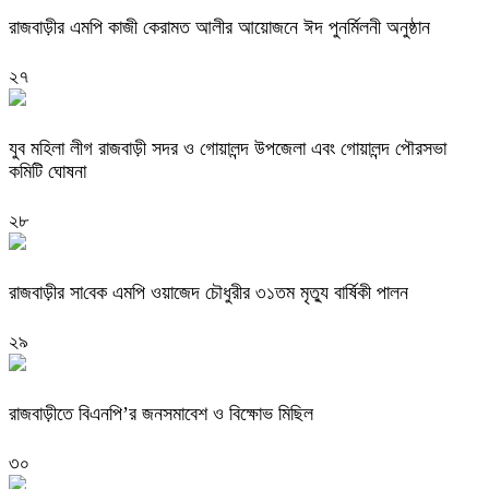
রাজবাড়ীর এমপি কাজী কেরামত আলীর আয়োজনে ঈদ পুনর্মিলনী অনুষ্ঠান
২৭
যুব মহিলা লীগ রাজবাড়ী সদর ও গোয়ালন্দ উপজেলা এবং গোয়ালন্দ পৌরসভা
কমিটি ঘোষনা
২৮
রাজবাড়ীর সা‌বেক এম‌পি ওয়াজেদ চে‌ৗধুরীর ৩১তম মৃত‌্যু বা‌র্ষিকী পালন
২৯
রাজবাড়ীতে বিএনপি’র জনসমাবেশ ও বিক্ষোভ মিছিল
৩০