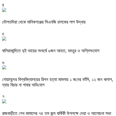
৪
দৌলতদিয়া থেকে মানিকগঞ্জের সিএনজি চালকের লাশ উদ্ধার
৫
বালিয়াকান্দিতে দুই ভায়ের সংঘর্ষে ৬জন আহত, ভাংচুর ও অগ্নিসংযোগ
৬
গোয়ালন্দের বিশ্ব‌বিদ্যালয়ের রিপন হত্যা মামলায় ১ জ‌নের ফাঁসি, ১২ জন খালাশ,
ন্যায় বিচার না পাবার অভি‌যোগ
৭
রাজবাড়ীতে শেখ কামালের ৭৪ তম জন্ম বার্ষিকী উপলক্ষে দেয়া ও আলোচনা সভা