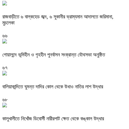
রাজবাড়ীতে ৬ বাল্কহেড জব্দ, ৬ সুকানীর ভ্রাম্যমান আদালতে জরিমানা,
মুচলেকা
৬৬
গোয়ালন্দে ভূমিহীন ও গৃহহীন পুনর্বাসন সংক্রান্ত যৌথসভা অনুষ্ঠিত
৬৭
বালিয়াকান্দিতে ঘুমন্ত দাদির কোল থেকে উধাও নাতির লাশ উদ্ধার
৬৮
কালুখালীতে নিখোঁজ ডিবোর্সী নারীরপাট ক্ষেত থেকে কঙ্কাল উদ্ধার