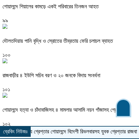
গোয়ালন্দে শিয়ালের কামড়ে একই পরিবারের তিনজন আহত
৯৯
দৌলতদিয়ায় পানি বৃদ্ধি ও স্রোতের তীব্রতায় ফেরি চলাচল ব্যাহত
১০০
রাজবাড়ীর ৪ ইউপি সচিব বরণ ও ২০ জনকে বিদায় সংবর্ধনা
১০১
গোয়ালন্দে হত্যা ও চাঁদাবাজিসহ ৪ মামলার আসামি নয়ন গাঁজাসহ গ্রেপ্তার
১০২
 সদস্য গ্রেপ্তার
ব্রেকিং নিউজঃ
গোয়ালন্দে বিদেশী রিভলবারসহ যুবক গ্রেপ্তার
রাজবাড়ীতে সড়ক দূ