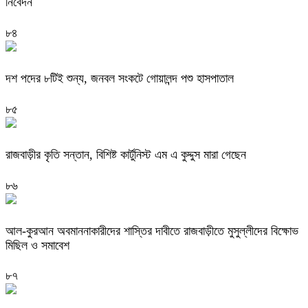
নিবেদন
৮৪
দশ পদের ৮টিই শুন্য, জনবল সংকটে গোয়ালন্দ পশু হাসপাতাল
৮৫
রাজবাড়ীর কৃতি সন্তান, বিশিষ্ট কার্টুনিস্ট এম এ কুদ্দুস মারা গেছেন
৮৬
আল-কুরআন অবমাননাকারীদের শাস্তির দাবীতে রাজবাড়ীতে মুসুল্লীদের বিক্ষোভ
মিছিল ও সমাবেশ
৮৭