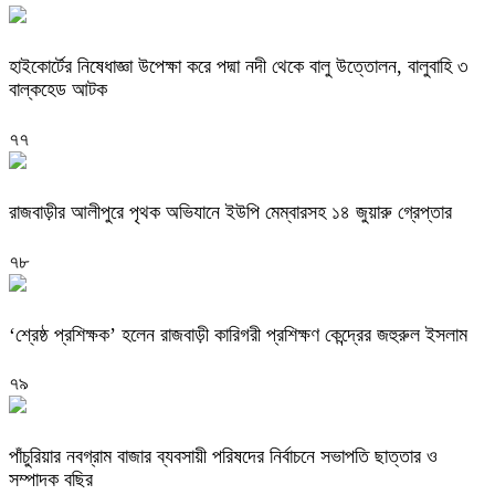
হাইকোর্টের নিষেধাজ্ঞা উপেক্ষা করে পদ্মা নদী থেকে বালু উত্তোলন, বালুবাহি ৩
বাল্কহেড আটক
৭৭
রাজবাড়ীর আলীপুরে পৃথক অভিযানে ইউপি মেম্বারসহ ১৪ জুয়ারু গ্রেপ্তার
৭৮
‘শ্রেষ্ঠ প্রশিক্ষক’ হলেন রাজবাড়ী কারিগরী প্রশিক্ষণ কেন্দ্রের জহুরুল ইসলাম
৭৯
পাঁচুরিয়ার নবগ্রাম বাজার ব্যবসায়ী পরিষদের নির্বাচনে সভাপতি ছাত্তার ও
সম্পাদক বছির