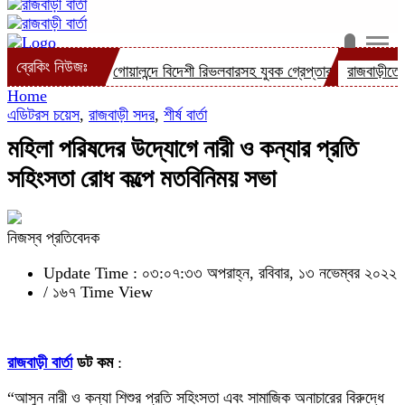
ব্রেকিং নিউজঃ
্রেপ্তার
গোয়ালন্দে বিদেশী রিভলবারসহ যুবক গ্রেপ্তার
রাজবাড়ীতে সড়ক দূর্ঘট
Home
এডিটরস চয়েস
,
রাজবাড়ী সদর
,
শীর্ষ বার্তা
মহিলা পরিষদের উদ্যোগে নারী ও কন্যার প্রতি
সহিংসতা রোধ কল্পে মতবিনিময় সভা
নিজস্ব প্রতিবেদক
Update Time : ০৩:০৭:৩৩ অপরাহ্ন, রবিবার, ১৩ নভেম্বর ২০২২
/
১৬৭ Time View
রাজবাড়ী বার্তা
ডট কম
:
“আসুন নারী ও কন্যা শিশুর প্রতি সহিংসতা এবং সামাজিক অনাচারের বিরুদ্ধে