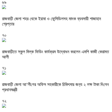
৬৯
রাজবাড়ী জেলা শহর থেকে ইয়াবা ও ফেন্সিডিলসহ মাদক ব্যবসায়ী শাজাহান
গ্রেপ্তার
৭০
রাজবাড়ীতে স্কুল মিল্ক ফিডিং কার্যক্রম উদ্বোধন করলেন এমপি কাজী কেরামত
আলী
৭১
রাজবাড়ী জেলা আ’লী‌গের অ‌ফিস সহকারীকে চি‌কিৎসার জন‌্য ২ লক্ষ টাকা দি‌লেন
প্রধানমন্ত্রী
৭২