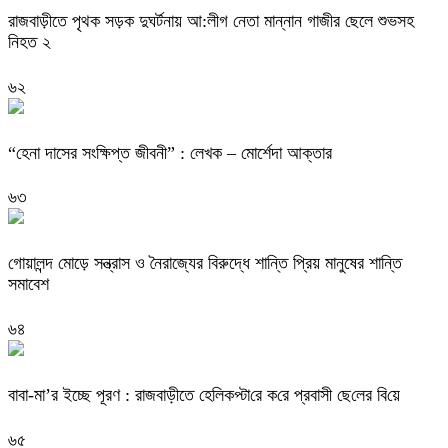
রাজবাড়ীতে পৃথক সড়ক দুঘর্টনায় আ:লীগ নেতা মান্নান গাজীর ছেলে শুভসহ
নিহত ২
৬২
“হেনা দাসের সংক্ষিপ্ত জীবনী” : লেখক – মোর্শেদা আক্তার
৬৩
গোয়ালন্দ মোড়ে সন্ত্রাস ও নৈরাজ্যের বিরুদ্ধে শান্তি প্রিয় মানুষের শান্তি
সমাবেশ
৬৪
বাবা-মা’র ইচ্ছে পূরণ : রাজবাড়ীতে হেলিকপ্টা‌রে ক‌রে প্রবাসী ছে‌লের বি‌য়ে
৬৫