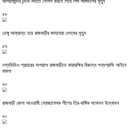
বালিয়াকান্দির চন্দনা নদীতে গোসল করতে গিয়ে শিশু সামিউলের মৃত্যু
৫৮
ডেঙ্গু আক্রান্ত হয়ে রাজবাড়ীর জাহানারা বেগমের মৃত্যু
৫৯
নগ্নভিডিও প্রচারের অপরাধে রাজবাড়ীতে কারারক্ষির বিরুদ্ধে পন্যগ্রাফি আইনে
মামলা
৬০
রাজবাড়ী জেলা আওয়ামী স্বেচ্ছাসেবক লীগের ত্রি-বার্ষিক সম্মেলন উদ্বোধন
৬১