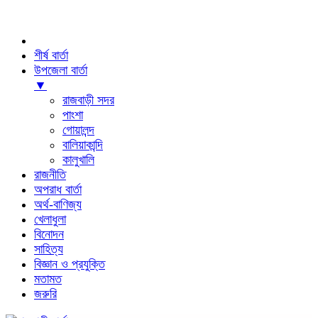
শীর্ষ বার্তা
উপজেলা বার্তা
▼
রাজবাড়ী সদর
পাংশা
গোয়ালন্দ
বালিয়াকান্দি
কালুখালি
রাজনীতি
অপরাধ বার্তা
অর্থ-বাণিজ্য
খেলাধুলা
বিনোদন
সাহিত্য
বিজ্ঞান ও প্রযুক্তি
মতামত
জরুরি