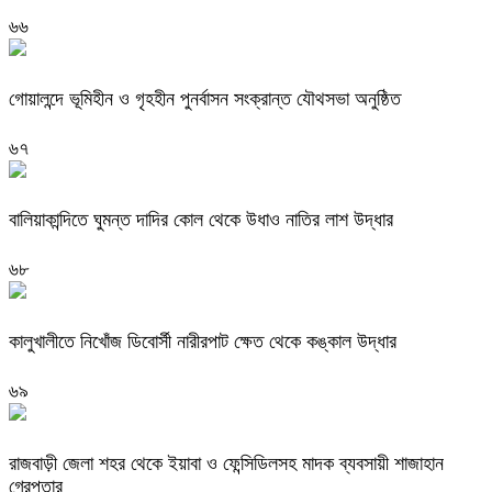
৬৬
গোয়ালন্দে ভূমিহীন ও গৃহহীন পুনর্বাসন সংক্রান্ত যৌথসভা অনুষ্ঠিত
৬৭
বালিয়াকান্দিতে ঘুমন্ত দাদির কোল থেকে উধাও নাতির লাশ উদ্ধার
৬৮
কালুখালীতে নিখোঁজ ডিবোর্সী নারীরপাট ক্ষেত থেকে কঙ্কাল উদ্ধার
৬৯
রাজবাড়ী জেলা শহর থেকে ইয়াবা ও ফেন্সিডিলসহ মাদক ব্যবসায়ী শাজাহান
গ্রেপ্তার