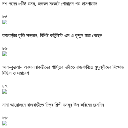
দশ পদের ৮টিই শুন্য, জনবল সংকটে গোয়ালন্দ পশু হাসপাতাল
৮৫
রাজবাড়ীর কৃতি সন্তান, বিশিষ্ট কার্টুনিস্ট এম এ কুদ্দুস মারা গেছেন
৮৬
আল-কুরআন অবমাননাকারীদের শাস্তির দাবীতে রাজবাড়ীতে মুসুল্লীদের বিক্ষোভ
মিছিল ও সমাবেশ
৮৭
নানা আয়োজনে রাজবাড়ীতে চিত্র শিল্পী মনসুর উল করিমের জন্মদিন
৮৮