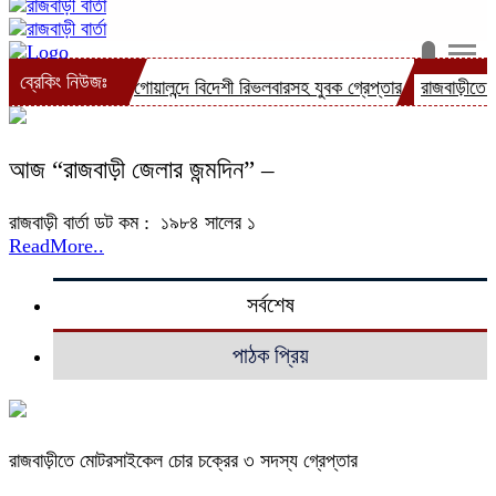
ব্রেকিং নিউজঃ
রেপ্তার
গোয়ালন্দে বিদেশী রিভলবারসহ যুবক গ্রেপ্তার
রাজবাড়ীতে সড়ক দূর্ঘটন
আজ “রাজবাড়ী জেলার জন্মদিন” –
রাজবাড়ী বার্তা ডট কম : ১৯৮৪ সালের ১
ReadMore..
সর্বশেষ
পাঠক প্রিয়
রাজবাড়ীতে মোটরসাইকেল চোর চক্রের ৩ সদস্য গ্রেপ্তার