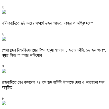
৫
বালিয়াকান্দিতে দুই ভায়ের সংঘর্ষে ৬জন আহত, ভাংচুর ও অগ্নিসংযোগ
৬
গোয়ালন্দের বিশ্ব‌বিদ্যালয়ের রিপন হত্যা মামলায় ১ জ‌নের ফাঁসি, ১২ জন খালাশ,
ন্যায় বিচার না পাবার অভি‌যোগ
৭
রাজবাড়ীতে শেখ কামালের ৭৪ তম জন্ম বার্ষিকী উপলক্ষে দেয়া ও আলোচনা সভা
অনুষ্ঠিত
৮