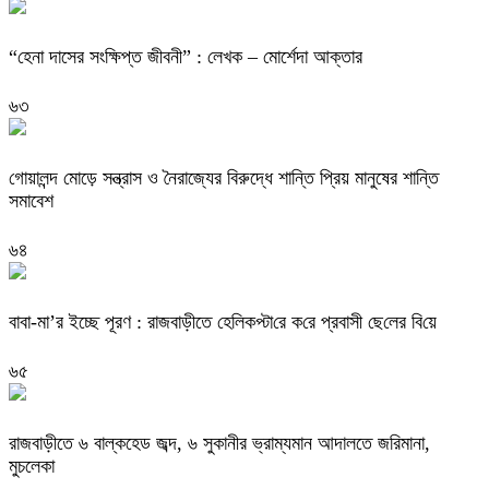
“হেনা দাসের সংক্ষিপ্ত জীবনী” : লেখক – মোর্শেদা আক্তার
৬৩
গোয়ালন্দ মোড়ে সন্ত্রাস ও নৈরাজ্যের বিরুদ্ধে শান্তি প্রিয় মানুষের শান্তি
সমাবেশ
৬৪
বাবা-মা’র ইচ্ছে পূরণ : রাজবাড়ীতে হেলিকপ্টা‌রে ক‌রে প্রবাসী ছে‌লের বি‌য়ে
৬৫
রাজবাড়ীতে ৬ বাল্কহেড জব্দ, ৬ সুকানীর ভ্রাম্যমান আদালতে জরিমানা,
মুচলেকা