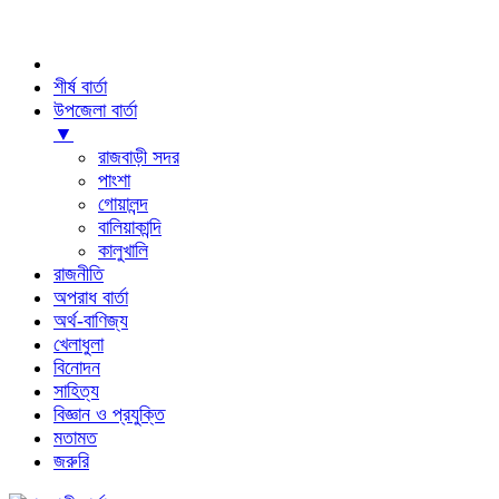
শীর্ষ বার্তা
উপজেলা বার্তা
▼
রাজবাড়ী সদর
পাংশা
গোয়ালন্দ
বালিয়াকান্দি
কালুখালি
রাজনীতি
অপরাধ বার্তা
অর্থ-বাণিজ্য
খেলাধুলা
বিনোদন
সাহিত্য
বিজ্ঞান ও প্রযুক্তি
মতামত
জরুরি