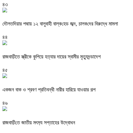
৪৩
দৌলত‌দিয়ার পদ্মায় ১২ বালুবাহী বাল্ক‌হেড জব্দ, চালক‌দের বিরুদ্ধে মামলা
৪৪
রাজবাড়ীতে স্ত্রীকে কুপিয়ে হত্যার দায়ের স্বামীর মৃত্যুদন্ডাদেশ
৪৫
একজন বাক ও শ্রবণ প্রতিবন্ধী নারীর হারিয়ে যাওয়ার গল্প
৪৬
রাজবাড়ী‌তে জাতীয় মৎস‌্য সপ্তাহের উদ্বোধন