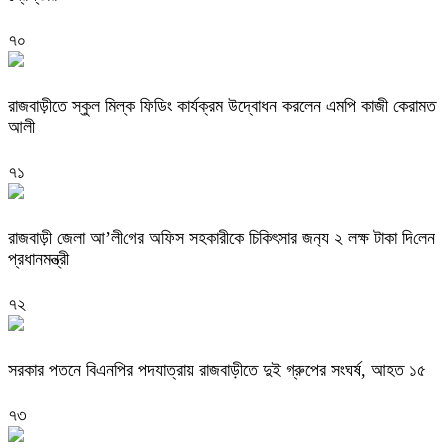
৭০
রাজবাড়ীতে স্কুল মিল্ক ফিডিং কার্যক্রম উদ্বোধন করলেন এমপি কাজী কেরামত
আলী
৭১
রাজবাড়ী জেলা আ’লী‌গের অ‌ফিস সহকারীকে চি‌কিৎসার জন‌্য ২ লক্ষ টাকা দি‌লেন
প্রধানমন্ত্রী
৭২
সরকার পতনে বিএনপির পদযাত্রায় রাজবাড়ীতে দুই গ্রুপের সংঘর্ষ, আহত ১৫
৭৩