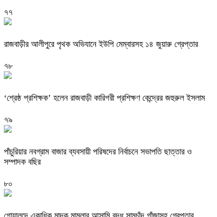
৭৭
রাজবাড়ীর আলীপুরে পৃথক অভিযানে ইউপি মেম্বারসহ ১৪ জুয়ারু গ্রেপ্তার
৭৮
‘শ্রেষ্ঠ প্রশিক্ষক’ হলেন রাজবাড়ী কারিগরী প্রশিক্ষণ কেন্দ্রের জহুরুল ইসলাম
৭৯
পাঁচুরিয়ার নবগ্রাম বাজার ব্যবসায়ী পরিষদের নির্বাচনে সভাপতি ছাত্তার ও
সম্পাদক বছির
৮০
গোয়ালন্দে একাধিক মাদক মামলার আসামি বৃদ্ধ সামচাঁদ গাঁজাসহ গ্রেপ্তার