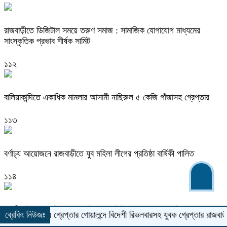
রাজবাড়ীতে ডিজিটাল সময়ে তরুণ সমাজ : সামাজিক যোগাযোগ মাধ্যমের
সাংস্কৃতিক প্রভাব শীর্ষক সামিট
১১২
বালিয়াকান্দিতে একাধিক মামলার আসামী নাছিরুল ৫ কেজি গাঁজাসহ গ্রেপ্তার
১১৩
বর্ণাঢ্য আয়োজনে রাজবাড়ীতে যুব মহিলা লীগের প্রতিষ্ঠা বার্ষিকী পালিত
১১৪
যাত্রীবাহি বাসে পুলিশের তল্লাশি ! ফেনসিডিলসহ মাদক কারবারি গ্রেপ্তার
 সদস্য গ্রেপ্তার
ব্রেকিং নিউজঃ
গোয়ালন্দে বিদেশী রিভলবারসহ যুবক গ্রেপ্তার
রাজবাড়ীতে সড়ক দূ