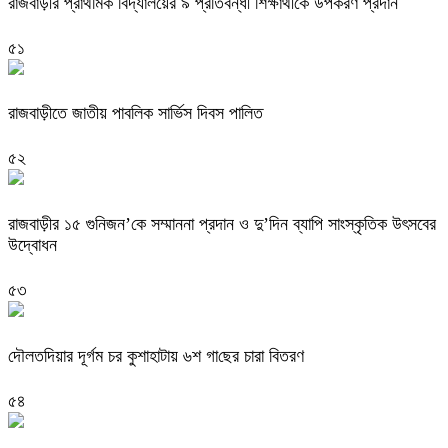
রাজবাড়ী‌র প্রাথমিক বিদ্যালয়ের ৯ প্রতিবন্ধী শিক্ষার্থীকে উপকরণ প্রদান
৫১
রাজবাড়ীতে জাতীয় পাবলিক সার্ভিস দিবস পালিত
৫২
রাজবাড়ীর ১৫ গুনিজন’কে সম্মাননা প্রদান ও দু’দিন ব্যাপি সাংস্কৃতিক উৎসবের
উদ্বোধন
৫৩
দৌলত‌দিয়ার দূর্গম চর কুশাহাটায় ৬শ গা‌ছের চারা বিতরণ
৫৪