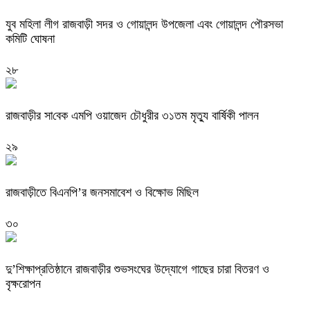
যুব মহিলা লীগ রাজবাড়ী সদর ও গোয়ালন্দ উপজেলা এবং গোয়ালন্দ পৌরসভা
কমিটি ঘোষনা
২৮
রাজবাড়ীর সা‌বেক এম‌পি ওয়াজেদ চে‌ৗধুরীর ৩১তম মৃত‌্যু বা‌র্ষিকী পালন
২৯
রাজবাড়ীতে বিএনপি’র জনসমাবেশ ও বিক্ষোভ মিছিল
৩০
দু’শিক্ষাপ্রতিষ্ঠানে রাজবাড়ীর শুভসংঘের উদ্যোগে গাছের চারা বিতরণ ও
বৃক্ষরোপন