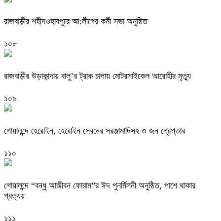
রাজবাড়ীর শহীদওহাবপুরে আ:লীগের কর্মী সভা অনুষ্ঠিত
১০৮
রাজবাড়ীর উড়াকান্দায় বালু’র ট্রাক চাপায় মোটরসাইকেল আরোহীর মৃত্যু
১০৯
গোয়ালন্দে হেরোইন, হেরোইন সেবনের সরঞ্জামাদিসহ ৩ জন গ্রেপ্তার
১১০
গোয়ালন্দে “বন্ধু আজীবন ফোরাম”র ঈদ পুনর্মিলনী অনুষ্ঠিত, পাশে থাকার
প্রত্যয়
১১১