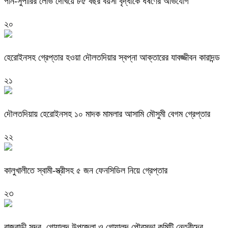
পান-সুপারির লোভ দেখিয়ে ৮৫ বছর বয়সী বৃদ্ধাকে ধর্ষণের অভিযোগ
২০
হেরোইনসহ গ্রেপ্তার হওয়া দৌলতদিয়ার স্বপ্না আক্তারের যাবজ্জীবন কারাদন্ড
২১
দৌলতদিয়ায় হেরোইনসহ ১০ মাদক মামলার আসামি মৌসুমী বেগম গ্রেপ্তার
২২
কালুখালীতে স্বামী-স্ত্রীসহ ৫ জন ফেনসিডিল নিয়ে গ্রেপ্তার
২৩
রাজবাড়ী সদর, গোয়ালন্দ উপজেলা ও গোয়ালন্দ পৌরসভা কমিটি নেত্রীদের