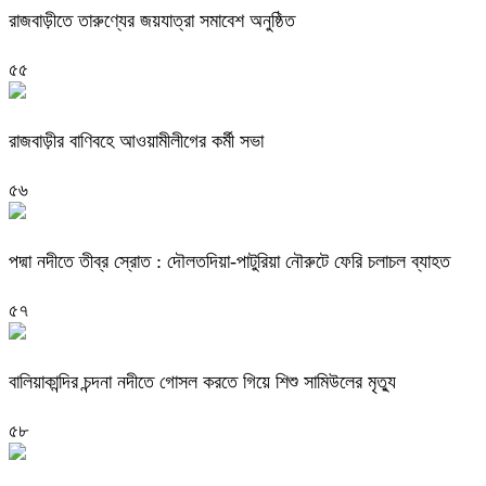
রাজবাড়ীতে তারুণ্যের জয়যাত্রা সমাবেশ অনুষ্ঠিত
৫৫
রাজবাড়ীর বাণিবহে আওয়ামীলীগের কর্মী সভা
৫৬
পদ্মা নদীতে তীব্র স্রোত : দৌলতদিয়া-পাটুরিয়া নৌরুটে ফেরি চলাচল ব্যাহত
৫৭
বালিয়াকান্দির চন্দনা নদীতে গোসল করতে গিয়ে শিশু সামিউলের মৃত্যু
৫৮