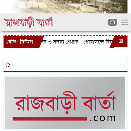
রসাইকেল চোর চক্রের ৩ সদস্য গ্রেপ্তার
ব্রেকিং নিউজঃ
গোয়ালন্দে বিদেশী রিভলবা