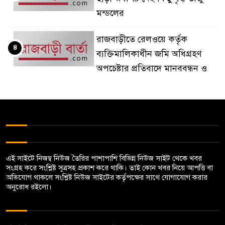
মন্ডলের
রাজবাড়ীতে রেলওয়ে কর্তৃক
৪
ব্যক্তিমালিকাধীন জমি অধিগ্রহণ
অপচেষ্টার প্রতিবাদে মানববন্ধন ও
বিক্ষোভ
দৌলতদিয়া থেকে মানিকগঞ্জের
৫
সিএনজি চালকের লাশ উদ্ধার
বালিয়াকান্দিতে দুই ভায়ের সংঘর্ষে
এই সাইটে নিজম্ব নিউজ তৈরির পাশাপাশি বিভিন্ন নিউজ সাইট থেকে খবর
৬
৬জন আহত, ভাংচুর ও অগ্নিসংযোগ
সংগ্রহ করে সংশ্লিষ্ট সূত্রসহ প্রকাশ করে থাকি। তাই কোন খবর নিয়ে আপত্তি বা
অভিযোগ থাকলে সংশ্লিষ্ট নিউজ সাইটের কর্তৃপক্ষের সাথে যোগাযোগ করার
অনুরোধ রইলো।
গোয়ালন্দের বিশ্ব‌বিদ্যালয়ের রিপন
৭
হত্যা মামলায় ১ জ‌নের ফাঁসি, ১২