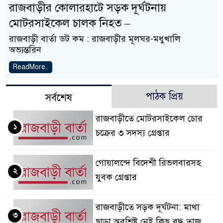
রাজবাড়ীর কোলারহাটে সড়ক দূর্ঘটনায়
মোটরসাইকেল চালক নিহত –
রাজবাড়ী বার্তা ডট কম : রাজবাড়ীর মূলঘর-মধুখালি
অভ্যন্তরিন
ReadMore..
পাঠক প্রিয়
সর্বশেষ
রাজবাড়ীতে মোটরসাইকেল চোর
১
চক্রের ৩ সদস্য গ্রেপ্তার
গোয়ালন্দে বিদেশী রিভলবারসহ
২
যুবক গ্রেপ্তার
রাজবাড়ীতে সড়ক দূর্ঘটনা: মাথা
৩
ছাড়া অবশিষ্ট নেই কিছু বৃদ্ধ তাজু