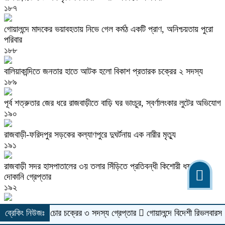
১৮৭
গোয়ালন্দে মাদকের ভয়াবহতায় নিভে গেল কর্মঠ একটি প্রাণ, অনিশ্চয়তায় পুরো
পরিবার
১৮৮
বালিয়াকান্দিতে জনতার হাতে আটক হলো বিকাশ প্রতারক চক্রের ২ সদস্য
১৮৯
পূর্ব শত্রুতার জের ধরে রাজবাড়ীতে বাড়ি ঘর ভাংচুর, স্বর্ণালংকার লুটের অভিযোগ
১৯০
রাজবাড়ী-ফরিদপুর সড়কের কল্যাণপুরে দুঘর্টনায় এক নারীর মৃত্যু
১৯১
রাজবাড়ী সদর হাসপাতালের ৩য় তলার সিঁড়িতে প্রতিবন্ধী কিশোরী ধষর্ণ, চা
দোকানি গ্রেপ্তার
১৯২
বালিয়াকান্দিতে নসিমন-মোটরসাইকেল মুখোমুখি সংর্ঘষ, যুবক নিহত
ইকেল চোর চক্রের ৩ সদস্য গ্রেপ্তার
ব্রেকিং নিউজঃ
গোয়ালন্দে বিদেশী রিভলবারসহ যুবক গ্রে
১৯৩