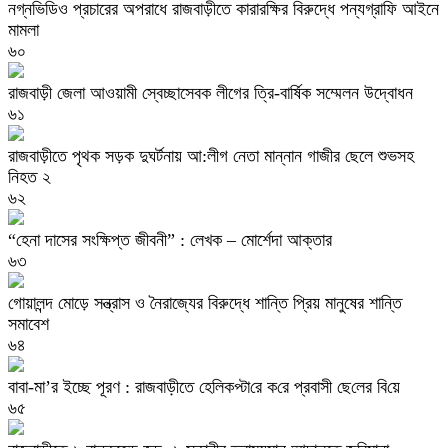
নগ্নভিডিও প্রচারের অপরাধে রাজবাড়ীতে কারারক্ষির বিরুদ্ধে পন্যগ্রাফি আইনে
মামলা
৬০
রাজবাড়ী জেলা আওয়ামী স্বেচ্ছাসেবক লীগের ত্রি-বার্ষিক সম্মেলন উদ্বোধন
৬১
রাজবাড়ীতে পৃথক সড়ক দুঘর্টনায় আ:লীগ নেতা মান্নান গাজীর ছেলে শুভসহ
নিহত ২
৬২
“হেনা দাসের সংক্ষিপ্ত জীবনী” : লেখক – মোর্শেদা আক্তার
৬৩
গোয়ালন্দ মোড়ে সন্ত্রাস ও নৈরাজ্যের বিরুদ্ধে শান্তি প্রিয় মানুষের শান্তি
সমাবেশ
৬৪
বাবা-মা’র ইচ্ছে পূরণ : রাজবাড়ীতে হেলিকপ্টা‌রে ক‌রে প্রবাসী ছে‌লের বি‌য়ে
৬৫