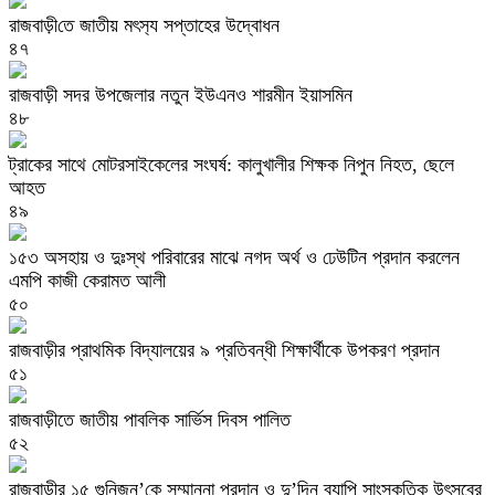
রাজবাড়ী‌তে জাতীয় মৎস‌্য সপ্তাহের উদ্বোধন
৪৭
রাজবাড়ী সদর উপজেলার নতুন ইউএনও শারমীন ইয়াসমিন
৪৮
ট্রাকের সাথে মোটরসাইকেলের সংঘর্ষ: কালুখালীর শিক্ষক নিপুন নিহত, ছেলে
আহত
৪৯
১৫৩ অসহায় ও দুঃস্থ পরিবারের মাঝে নগদ অর্থ ও ঢেউটিন প্রদান করলেন
এমপি কাজী কেরামত আলী
৫০
রাজবাড়ী‌র প্রাথমিক বিদ্যালয়ের ৯ প্রতিবন্ধী শিক্ষার্থীকে উপকরণ প্রদান
৫১
রাজবাড়ীতে জাতীয় পাবলিক সার্ভিস দিবস পালিত
৫২
রাজবাড়ীর ১৫ গুনিজন’কে সম্মাননা প্রদান ও দু’দিন ব্যাপি সাংস্কৃতিক উৎসবের