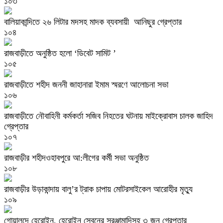
১০৩
বালিয়াকান্দিতে ২৬ লিটার মদসহ মাদক ব্যবসায়ী আনিছুর গ্রেপ্তার
১০৪
রাজবাড়ীতে অনুষ্ঠিত হলো ‘ডিবেট সামিট ’
১০৫
রাজবাড়ীতে শহীদ জননী জাহানারা ইমাম স্মরণে আলোচনা সভা
১০৬
রাজবাড়ীতে নৌবাহিনী কর্মকর্তা সজিব নিহতের ঘটনায় মাইক্রোবাস চালক জাহিদ
গ্রেপ্তার
১০৭
রাজবাড়ীর শহীদওহাবপুরে আ:লীগের কর্মী সভা অনুষ্ঠিত
১০৮
রাজবাড়ীর উড়াকান্দায় বালু’র ট্রাক চাপায় মোটরসাইকেল আরোহীর মৃত্যু
১০৯
গোয়ালন্দে হেরোইন, হেরোইন সেবনের সরঞ্জামাদিসহ ৩ জন গ্রেপ্তার