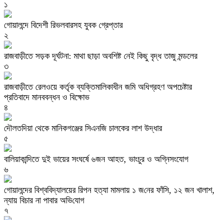
১
গোয়ালন্দে বিদেশী রিভলবারসহ যুবক গ্রেপ্তার
২
রাজবাড়ীতে সড়ক দূর্ঘটনা: মাথা ছাড়া অবশিষ্ট নেই কিছু বৃদ্ধ তাজু মন্ডলের
৩
রাজবাড়ীতে রেলওয়ে কর্তৃক ব্যক্তিমালিকাধীন জমি অধিগ্রহণ অপচেষ্টার
প্রতিবাদে মানববন্ধন ও বিক্ষোভ
৪
দৌলতদিয়া থেকে মানিকগঞ্জের সিএনজি চালকের লাশ উদ্ধার
৫
বালিয়াকান্দিতে দুই ভায়ের সংঘর্ষে ৬জন আহত, ভাংচুর ও অগ্নিসংযোগ
৬
গোয়ালন্দের বিশ্ব‌বিদ্যালয়ের রিপন হত্যা মামলায় ১ জ‌নের ফাঁসি, ১২ জন খালাশ,
ন্যায় বিচার না পাবার অভি‌যোগ
৭