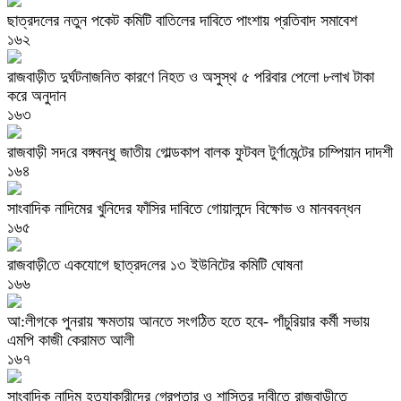
ছাত্রদলের নতুন পকেট কমিটি বাতিলের দাবিতে পাংশায় প্রতিবাদ সমাবেশ
১৬২
রাজবাড়ীত দুর্ঘটনাজনিত কারণে নিহত ও অসুস্থ ৫ পরিবার পেলো ৮লাখ টাকা
করে অনুদান
১৬৩
রাজবাড়ী সদ‌রে বঙ্গবন্ধু জাতীয় গোল্ডকাপ বালক ফুটবল টুর্ণা‌মে‌ন্টের চা‌ম্পিয়ান দাদশী
১৬৪
সাংবা‌দিক‌ নাদিমের খুনিদের ফাঁসির দাবিতে গোয়ালন্দে বিক্ষোভ ও মানববন্ধন
১৬৫
রাজবাড়ী‌তে একযোগে ছাত্রদ‌লের ১৩ ইউনিটের ক‌মি‌টি ঘোষনা
১৬৬
আ:লীগকে পুনরায় ক্ষমতায় আনতে সংগঠিত হতে হবে- পাঁচুরিয়ার কর্মী সভায়
এমপি কাজী কেরামত আলী
১৬৭
সাংবাদিক নাদিম হত্যাকারীদের গ্রেপ্তার ও শাস্তির দাবীতে রাজবাড়ীতে