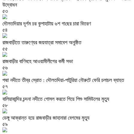
উদ্বোধন
৫৩
দৌলত‌দিয়ার দূর্গম চর কুশাহাটায় ৬শ গা‌ছের চারা বিতরণ
৫৪
রাজবাড়ীতে তারুণ্যের জয়যাত্রা সমাবেশ অনুষ্ঠিত
৫৫
রাজবাড়ীর বাণিবহে আওয়ামীলীগের কর্মী সভা
৫৬
পদ্মা নদীতে তীব্র স্রোত : দৌলতদিয়া-পাটুরিয়া নৌরুটে ফেরি চলাচল ব্যাহত
৫৭
বালিয়াকান্দির চন্দনা নদীতে গোসল করতে গিয়ে শিশু সামিউলের মৃত্যু
৫৮
ডেঙ্গু আক্রান্ত হয়ে রাজবাড়ীর জাহানারা বেগমের মৃত্যু
৫৯