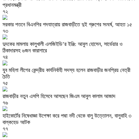
প্রধানমন্ত্রী
৭২
সরকার পতনে বিএনপির পদযাত্রায় রাজবাড়ীতে দুই গ্রুপের সংঘর্ষ, আহত ১৫
৭৩
দুদকের মামলায় কালুখালী এলজিইডি’র ইঞ্জি: আবুল হোসেন, সার্ভেয়ার ও
ঠিকাদারসহ ৬জন কারাগারে
৭৪
যুব মহিলা লীগের কেন্দ্রীয় কার্যনির্বাহী সদস্য হলেন রাজবাড়ীর জনপ্রিয় নেত্রী
চৈতি
৭৫
রাজবাড়ীর নতুন এসপি হিসেবে আসছেন জিএম আবুল কালাম আজাদ
৭৬
হাইকোর্টের নিষেধাজ্ঞা উপেক্ষা করে পদ্মা নদী থেকে বালু উত্তোলন, বালুবাহি ৩
বাল্কহেড আটক
৭৭