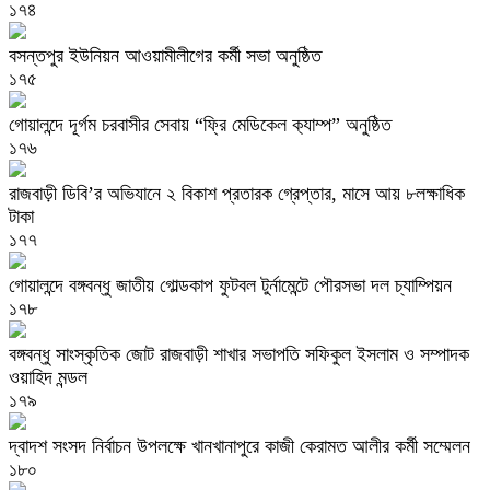
১৭৪
বসন্তপুর ইউনিয়ন আওয়ামীলীগের কর্মী সভা অনুষ্ঠিত
১৭৫
গোয়ালন্দে দূর্গম চরবাসীর সেবায় “ফ্রি মেডিকেল ক‍্যাম্প” অনুষ্ঠিত
১৭৬
রাজবাড়ী ডিবি’র অভিযানে ২ বিকাশ প্রতারক গ্রেপ্তার, মাসে আয় ৮লক্ষাধিক
টাকা
১৭৭
গোয়ালন্দে বঙ্গবন্ধু জাতীয় গোল্ডকাপ ফুটবল টুর্নামেন্টে পৌরসভা দল চ্যাম্পিয়ন
১৭৮
বঙ্গবন্ধু সাংস্কৃতিক জোট রাজবাড়ী শাখার সভাপতি সফিকুল ইসলাম ও সম্পাদক
ওয়াহিদ মন্ডল
১৭৯
দ্বাদশ সংসদ নির্বাচন উপলক্ষে খানখানাপুরে কাজী কেরামত আলীর কর্মী সম্মেলন
১৮০