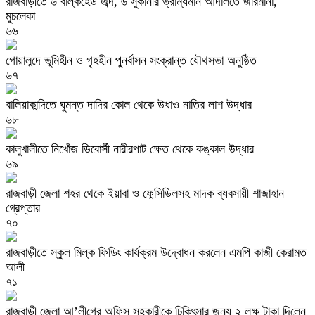
রাজবাড়ীতে ৬ বাল্কহেড জব্দ, ৬ সুকানীর ভ্রাম্যমান আদালতে জরিমানা,
মুচলেকা
৬৬
গোয়ালন্দে ভূমিহীন ও গৃহহীন পুনর্বাসন সংক্রান্ত যৌথসভা অনুষ্ঠিত
৬৭
বালিয়াকান্দিতে ঘুমন্ত দাদির কোল থেকে উধাও নাতির লাশ উদ্ধার
৬৮
কালুখালীতে নিখোঁজ ডিবোর্সী নারীরপাট ক্ষেত থেকে কঙ্কাল উদ্ধার
৬৯
রাজবাড়ী জেলা শহর থেকে ইয়াবা ও ফেন্সিডিলসহ মাদক ব্যবসায়ী শাজাহান
গ্রেপ্তার
৭০
রাজবাড়ীতে স্কুল মিল্ক ফিডিং কার্যক্রম উদ্বোধন করলেন এমপি কাজী কেরামত
আলী
৭১
রাজবাড়ী জেলা আ’লী‌গের অ‌ফিস সহকারীকে চি‌কিৎসার জন‌্য ২ লক্ষ টাকা দি‌লেন