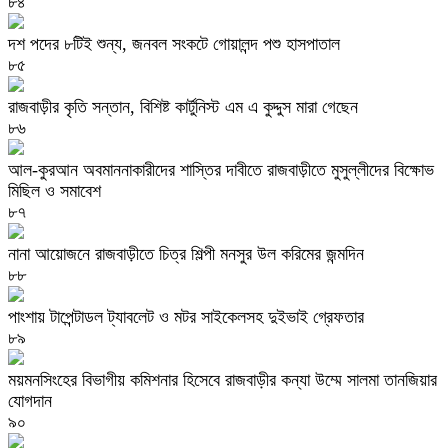
৮৪
দশ পদের ৮টিই শুন্য, জনবল সংকটে গোয়ালন্দ পশু হাসপাতাল
৮৫
রাজবাড়ীর কৃতি সন্তান, বিশিষ্ট কার্টুনিস্ট এম এ কুদ্দুস মারা গেছেন
৮৬
আল-কুরআন অবমাননাকারীদের শাস্তির দাবীতে রাজবাড়ীতে মুসুল্লীদের বিক্ষোভ
মিছিল ও সমাবেশ
৮৭
নানা আয়োজনে রাজবাড়ীতে চিত্র শিল্পী মনসুর উল করিমের জন্মদিন
৮৮
পাংশায় টাপেন্টাডল ট্যাবলেট ও মটর সাইকেলসহ দুইভাই গ্রেফতার
৮৯
ময়মনসিংহের বিভাগীয় কমিশনার হিসেবে রাজবাড়ীর কন্যা উম্মে সালমা তানজিয়ার
যোগদান
৯০