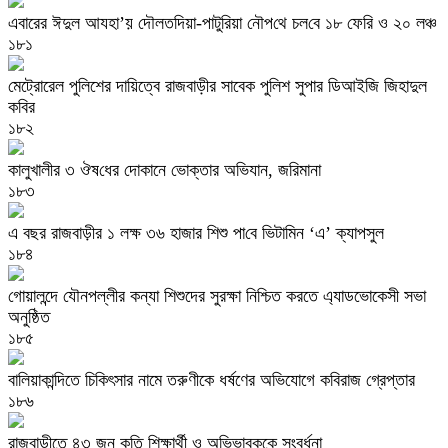
এবারের ঈদুল আযহা’য় দৌলত‌দিয়া-পাটু‌রিয়া নৌপ‌থে চল‌বে ১৮‌ ফে‌রি ও ২০‌ লঞ্চ
১৮১
মেট্রোরেল পুলিশের দায়িত্বে রাজবাড়ীর সাবেক পুলিশ সুপার ডিআইজি জিহাদুল
কবির
১৮২
কালুখালীর ৩ ঔষ‌ধের দোকানে ভোক্তার অভিযান, জরিমানা
১৮৩
এ বছর রাজবাড়ী‌র ১ লক্ষ ৩৬ হাজার শিশু পা‌বে ভিটা‌মিন ‘এ’ ক্যাপসুল
১৮৪
গোয়ালন্দে যৌনপল্লীর কন্যা শিশুদের সুরক্ষা নিশ্চিত করতে এ্যাডভোকেসী সভা
অনুষ্ঠিত
১৮৫
বালিয়াকান্দিতে চিকিৎসার নামে তরুণীকে ধর্ষণের অভিযোগে কবিরাজ গ্রেপ্তার
১৮৬
রাজবাড়ীতে ৪৩ জন কৃতি শিক্ষার্থী ও অভিভাবককে সংবর্ধনা