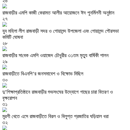
২৬
রাজবাড়ীর এমপি কাজী কেরামত আলীর আয়োজনে ঈদ পুনর্মিলনী অনুষ্ঠান
২৭
যুব মহিলা লীগ রাজবাড়ী সদর ও গোয়ালন্দ উপজেলা এবং গোয়ালন্দ পৌরসভা
কমিটি ঘোষনা
২৮
রাজবাড়ীর সা‌বেক এম‌পি ওয়াজেদ চে‌ৗধুরীর ৩১তম মৃত‌্যু বা‌র্ষিকী পালন
২৯
রাজবাড়ীতে বিএনপি’র জনসমাবেশ ও বিক্ষোভ মিছিল
৩০
দু’শিক্ষাপ্রতিষ্ঠানে রাজবাড়ীর শুভসংঘের উদ্যোগে গাছের চারা বিতরণ ও
বৃক্ষরোপন
৩১
মুরগী খেতে এসে রাজবাড়ীতে বিরল ও বিলুপ্ত প্রজাতির ঘড়িয়াল ধরা
৩২