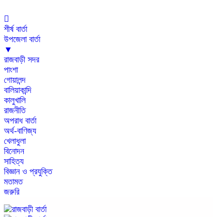
শীর্ষ বার্তা
উপজেলা বার্তা
▼
রাজবাড়ী সদর
পাংশা
গোয়ালন্দ
বালিয়াকান্দি
কালুখালি
রাজনীতি
অপরাধ বার্তা
অর্থ-বাণিজ্য
খেলাধুলা
বিনোদন
সাহিত্য
বিজ্ঞান ও প্রযুক্তি
মতামত
জরুরি