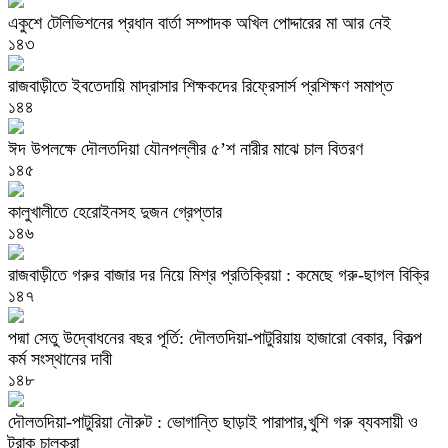
একুশে টেলিভিশনের প্রধান বার্তা সম্পাদক অখিল পোদ্দারের মা আর নেই
১৪৩
রাজবাড়ীতে ইবতেদায়ি মাদ্রাসার শিক্ষকদের রিফ্রেসার্স প্রশিক্ষণ সমাপ্ত
১৪৪
ঈদ উপলক্ষে দৌলতদিয়া যৌনপল্লীর ৫’শ নারীর মাঝে চাল বিতরণ
১৪৫
কালুখালীতে হেরোইনসহ দুজন গ্রেপ্তার
১৪৬
রাজবাড়ীতে গরুর বাজার দর নিয়ে মিশ্র প্রতিক্রিয়া : কমেছে গরু-ছাগল বিক্রি
১৪৭
পদ্মা সেতু উদ্বোধনের বছর পূর্তি: দৌলতদিয়া-পাটুরিয়ায় হাজারো বেকার, বিকল্প
কর্ম সংস্থানের দাবী
১৪৮
দৌলতদিয়া-পাটুরিয়া নৌরুট : ভোগান্তি ছাড়াই পারাপার,খুশি গরু ব্যবসায়ী ও
ট্রাক চালকরা