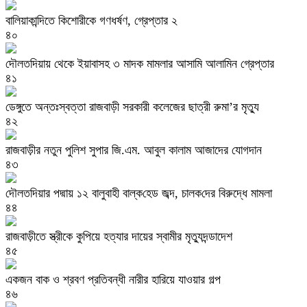
বালিয়াকান্দিতে কিশোরীকে গণধর্ষণ, গ্রেপ্তার ২
৪০
দৌলতদিয়ায় থেকে ইয়াবাসহ ৩ মাদক মামলার আসামি আলামিন গ্রেপ্তার
৪১
ডেঙ্গুতে অন্তঃস্বত্তা রাজবাড়ী সরকারী কলেজের ছাত্রী রুমা’র মৃত্যু
৪২
রাজবাড়ীর নতুন পুলিশ সুপার জি.এম. আবুল কালাম আজাদের যোগদান
৪৩
দৌলত‌দিয়ার পদ্মায় ১২ বালুবাহী বাল্ক‌হেড জব্দ, চালক‌দের বিরুদ্ধে মামলা
৪৪
রাজবাড়ীতে স্ত্রীকে কুপিয়ে হত্যার দায়ের স্বামীর মৃত্যুদন্ডাদেশ
৪৫
একজন বাক ও শ্রবণ প্রতিবন্ধী নারীর হারিয়ে যাওয়ার গল্প
৪৬