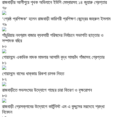
রাজবাড়ীর আলীপুরে পৃথক অভিযানে ইউপি মেম্বারসহ ১৪ জুয়ারু গ্রেপ্তার
৭৮
‘শ্রেষ্ঠ প্রশিক্ষক’ হলেন রাজবাড়ী কারিগরী প্রশিক্ষণ কেন্দ্রের জহুরুল ইসলাম
৭৯
পাঁচুরিয়ার নবগ্রাম বাজার ব্যবসায়ী পরিষদের নির্বাচনে সভাপতি ছাত্তার ও
সম্পাদক বছির
৮০
গোয়ালন্দে একাধিক মাদক মামলার আসামি বৃদ্ধ সামচাঁদ গাঁজাসহ গ্রেপ্তার
৮১
গোয়ালন্দে বাসের ধাক্কায় রিকশা চালক নিহত
৮২
রাজবাড়ীতে শুভসংঘের উদ্যোগে গাছের চারা বিতরণ ও বৃক্ষরোপন
৮৩
রাজবাড়ী প্রেসক্লাবের উদ্যোগে কার্টুনিস্ট এম এ কুদ্দুসের মরদেহে শ্রদ্ধা
নিবেদন