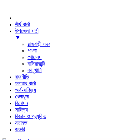
শীর্ষ বার্তা
উপজেলা বার্তা
▼
রাজবাড়ী সদর
পাংশা
গোয়ালন্দ
বালিয়াকান্দি
কালুখালি
রাজনীতি
অপরাধ বার্তা
অর্থ-বাণিজ্য
খেলাধুলা
বিনোদন
সাহিত্য
বিজ্ঞান ও প্রযুক্তি
মতামত
জরুরি