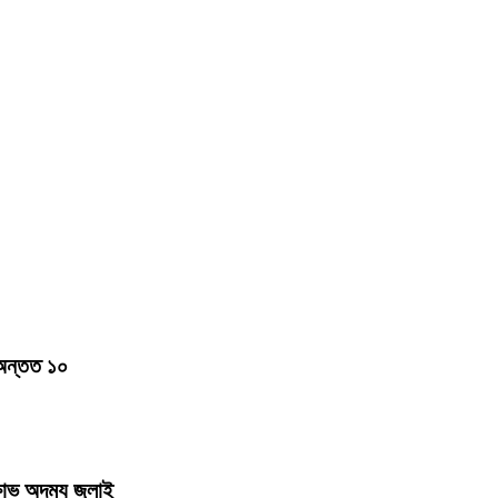
 অন্তত ১০
ষোভ অদম্য জুলাই