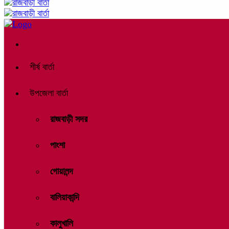
শীর্ষ বার্তা
উপজেলা বার্তা
রাজবাড়ী সদর
পাংশা
গোয়ালন্দ
বালিয়াকান্দি
কালুখালি