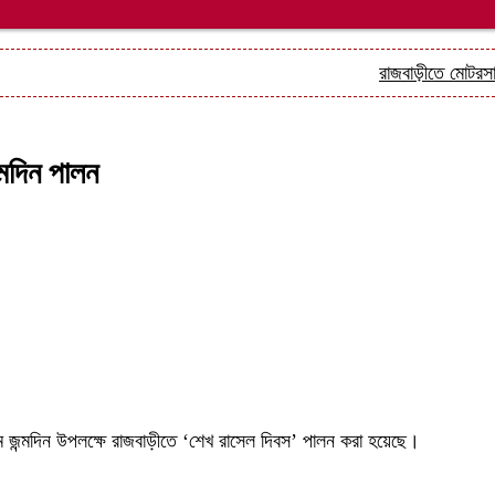
রাজবাড়ীতে মোটরসাইকেল চো
মদিন পালন
৫৯তম জন্মদিন উপলক্ষে রাজবাড়ীতে ‘শেখ রাসেল দিবস’ পালন করা হয়েছে।