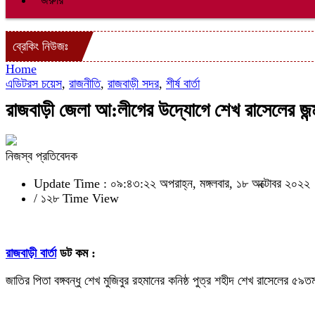
জরুরি
ব্রেকিং নিউজঃ
Home
এডিটরস চয়েস
,
রাজনীতি
,
রাজবাড়ী সদর
,
শীর্ষ বার্তা
রাজবাড়ী জেলা আ:লীগের উদ্যোগে শেখ রাসেলের জন্
নিজস্ব প্রতিবেদক
Update Time : ০৯:৪৩:২২ অপরাহ্ন, মঙ্গলবার, ১৮ অক্টোবর ২০২২
/
১২৮ Time View
রাজবাড়ী বার্তা
ডট কম :
জাতির পিতা বঙ্গবন্ধু শেখ মুজিবুর রহমানের কনিষ্ঠ পুত্র শহীদ শেখ রাসেলের 