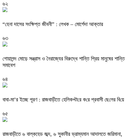
৬২
“হেনা দাসের সংক্ষিপ্ত জীবনী” : লেখক – মোর্শেদা আক্তার
৬৩
গোয়ালন্দ মোড়ে সন্ত্রাস ও নৈরাজ্যের বিরুদ্ধে শান্তি প্রিয় মানুষের শান্তি
সমাবেশ
৬৪
বাবা-মা’র ইচ্ছে পূরণ : রাজবাড়ীতে হেলিকপ্টা‌রে ক‌রে প্রবাসী ছে‌লের বি‌য়ে
৬৫
রাজবাড়ীতে ৬ বাল্কহেড জব্দ, ৬ সুকানীর ভ্রাম্যমান আদালতে জরিমানা,