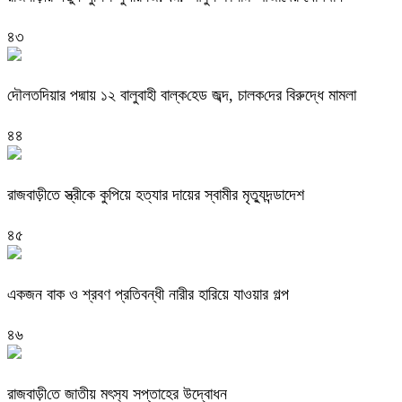
৪৩
দৌলত‌দিয়ার পদ্মায় ১২ বালুবাহী বাল্ক‌হেড জব্দ, চালক‌দের বিরুদ্ধে মামলা
৪৪
রাজবাড়ীতে স্ত্রীকে কুপিয়ে হত্যার দায়ের স্বামীর মৃত্যুদন্ডাদেশ
৪৫
একজন বাক ও শ্রবণ প্রতিবন্ধী নারীর হারিয়ে যাওয়ার গল্প
৪৬
রাজবাড়ী‌তে জাতীয় মৎস‌্য সপ্তাহের উদ্বোধন