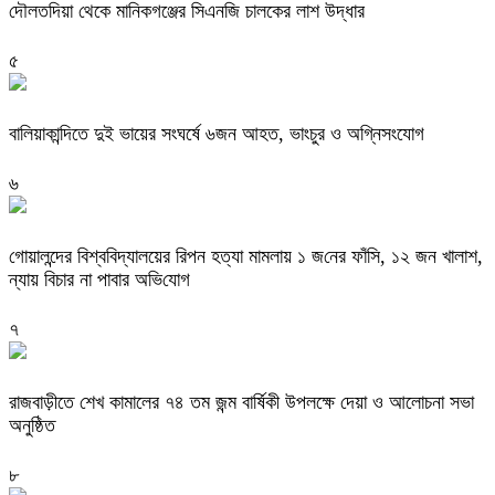
দৌলতদিয়া থেকে মানিকগঞ্জের সিএনজি চালকের লাশ উদ্ধার
৫
বালিয়াকান্দিতে দুই ভায়ের সংঘর্ষে ৬জন আহত, ভাংচুর ও অগ্নিসংযোগ
৬
গোয়ালন্দের বিশ্ব‌বিদ্যালয়ের রিপন হত্যা মামলায় ১ জ‌নের ফাঁসি, ১২ জন খালাশ,
ন্যায় বিচার না পাবার অভি‌যোগ
৭
রাজবাড়ীতে শেখ কামালের ৭৪ তম জন্ম বার্ষিকী উপলক্ষে দেয়া ও আলোচনা সভা
অনুষ্ঠিত
৮