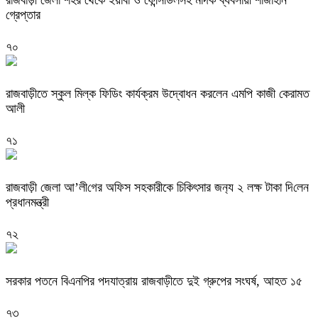
রাজবাড়ী জেলা শহর থেকে ইয়াবা ও ফেন্সিডিলসহ মাদক ব্যবসায়ী শাজাহান
গ্রেপ্তার
৭০
রাজবাড়ীতে স্কুল মিল্ক ফিডিং কার্যক্রম উদ্বোধন করলেন এমপি কাজী কেরামত
আলী
৭১
রাজবাড়ী জেলা আ’লী‌গের অ‌ফিস সহকারীকে চি‌কিৎসার জন‌্য ২ লক্ষ টাকা দি‌লেন
প্রধানমন্ত্রী
৭২
সরকার পতনে বিএনপির পদযাত্রায় রাজবাড়ীতে দুই গ্রুপের সংঘর্ষ, আহত ১৫
৭৩