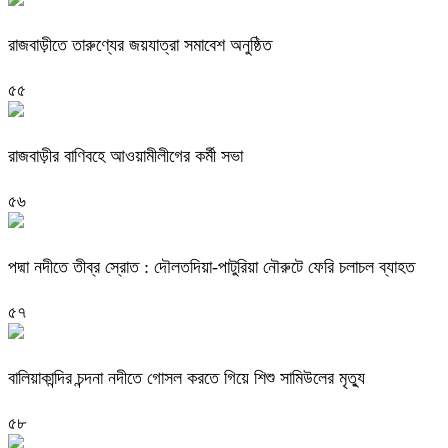
রাজবাড়ীতে তারুণ্যের জয়যাত্রা সমাবেশ অনুষ্ঠিত
৫৫
রাজবাড়ীর বাণিবহে আওয়ামীলীগের কর্মী সভা
৫৬
পদ্মা নদীতে তীব্র স্রোত : দৌলতদিয়া-পাটুরিয়া নৌরুটে ফেরি চলাচল ব্যাহত
৫৭
বালিয়াকান্দির চন্দনা নদীতে গোসল করতে গিয়ে শিশু সামিউলের মৃত্যু
৫৮