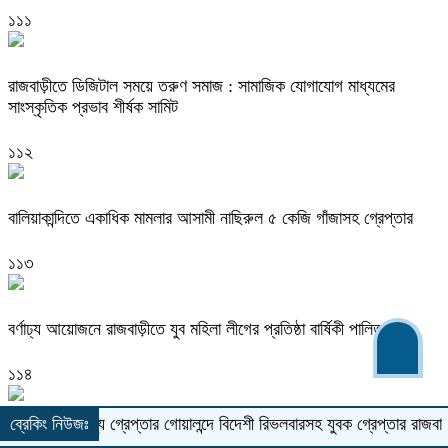
১১১
রাজবাড়ীতে ডিজিটাল সময়ে তরুণ সমাজ : সামাজিক যোগাযোগ মাধ্যমের
সাংস্কৃতিক প্রভাব শীর্ষক সামিট
১১২
বালিয়াকান্দিতে একাধিক মামলার আসামী নাছিরুল ৫ কেজি গাঁজাসহ গ্রেপ্তার
১১৩
বর্ণাঢ্য আয়োজনে রাজবাড়ীতে যুব মহিলা লীগের প্রতিষ্ঠা বার্ষিকী পালিত
১১৪
 সদস্য গ্রেপ্তার
ব্রেকিং নিউজঃ
গোয়ালন্দে বিদেশী রিভলবারসহ যুবক গ্রেপ্তার
রাজবাড়ীতে সড়ক দ
যাত্রীবাহি বাসে পুলিশের তল্লাশি ! ফেনসিডিলসহ মাদক কারবারি গ্রেপ্তার