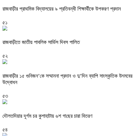
রাজবাড়ী‌র প্রাথমিক বিদ্যালয়ের ৯ প্রতিবন্ধী শিক্ষার্থীকে উপকরণ প্রদান
৫১
রাজবাড়ীতে জাতীয় পাবলিক সার্ভিস দিবস পালিত
৫২
রাজবাড়ীর ১৫ গুনিজন’কে সম্মাননা প্রদান ও দু’দিন ব্যাপি সাংস্কৃতিক উৎসবের
উদ্বোধন
৫৩
দৌলত‌দিয়ার দূর্গম চর কুশাহাটায় ৬শ গা‌ছের চারা বিতরণ
৫৪