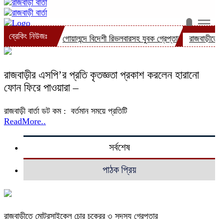
ব্রেকিং নিউজঃ
্রেপ্তার
গোয়ালন্দে বিদেশী রিভলবারসহ যুবক গ্রেপ্তার
রাজবাড়ীতে সড়ক দূর্ঘট
রাজবাড়ীর এসপি’র প্রতি কৃতজ্ঞতা প্রকাশ করলেন হারানো
ফোন ফিরে পাওয়ারা –
রাজবাড়ী বার্তা ডট কম : বর্তমান সময়ে প্রতিটি
ReadMore..
সর্বশেষ
পাঠক প্রিয়
রাজবাড়ীতে মোটরসাইকেল চোর চক্রের ৩ সদস্য গ্রেপ্তার