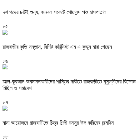
দশ পদের ৮টিই শুন্য, জনবল সংকটে গোয়ালন্দ পশু হাসপাতাল
৮৫
রাজবাড়ীর কৃতি সন্তান, বিশিষ্ট কার্টুনিস্ট এম এ কুদ্দুস মারা গেছেন
৮৬
আল-কুরআন অবমাননাকারীদের শাস্তির দাবীতে রাজবাড়ীতে মুসুল্লীদের বিক্ষোভ
মিছিল ও সমাবেশ
৮৭
নানা আয়োজনে রাজবাড়ীতে চিত্র শিল্পী মনসুর উল করিমের জন্মদিন
৮৮