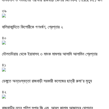
এসএসসি ও সমমানের পরীক্ষায় রাজবাড়ী জেলায় জিপিএ-৫ পেয়েছে ৮৫১ জন
৩৯
বালিয়াকান্দিতে কিশোরীকে গণধর্ষণ, গ্রেপ্তার ২
৪০
দৌলতদিয়ায় থেকে ইয়াবাসহ ৩ মাদক মামলার আসামি আলামিন গ্রেপ্তার
৪১
ডেঙ্গুতে অন্তঃস্বত্তা রাজবাড়ী সরকারী কলেজের ছাত্রী রুমা’র মৃত্যু
৪২
রাজবাড়ীর নতুন পুলিশ সুপার জি.এম. আবুল কালাম আজাদের যোগদান