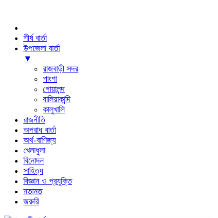
শীর্ষ বার্তা
উপজেলা বার্তা
▼
রাজবাড়ী সদর
পাংশা
গোয়ালন্দ
বালিয়াকান্দি
কালুখালি
রাজনীতি
অপরাধ বার্তা
অর্থ-বাণিজ্য
খেলাধুলা
বিনোদন
সাহিত্য
বিজ্ঞান ও প্রযুক্তি
মতামত
জরুরি