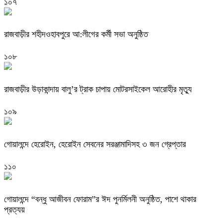
১০৭
রাজবাড়ীর শহীদওহাবপুরে আ:লীগের কর্মী সভা অনুষ্ঠিত
১০৮
রাজবাড়ীর উড়াকান্দায় বালু’র ট্রাক চাপায় মোটরসাইকেল আরোহীর মৃত্যু
১০৯
গোয়ালন্দে হেরোইন, হেরোইন সেবনের সরঞ্জামাদিসহ ৩ জন গ্রেপ্তার
১১০
গোয়ালন্দে “বন্ধু আজীবন ফোরাম”র ঈদ পুনর্মিলনী অনুষ্ঠিত, পাশে থাকার
প্রত্যয়