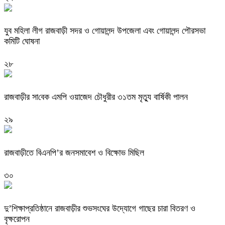
যুব মহিলা লীগ রাজবাড়ী সদর ও গোয়ালন্দ উপজেলা এবং গোয়ালন্দ পৌরসভা
কমিটি ঘোষনা
২৮
রাজবাড়ীর সা‌বেক এম‌পি ওয়াজেদ চে‌ৗধুরীর ৩১তম মৃত‌্যু বা‌র্ষিকী পালন
২৯
রাজবাড়ীতে বিএনপি’র জনসমাবেশ ও বিক্ষোভ মিছিল
৩০
দু’শিক্ষাপ্রতিষ্ঠানে রাজবাড়ীর শুভসংঘের উদ্যোগে গাছের চারা বিতরণ ও
বৃক্ষরোপন