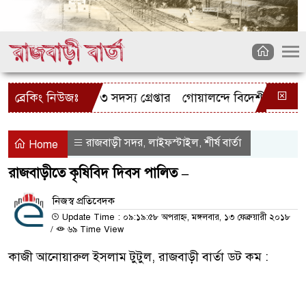
কেল চোর চক্রের ৩ সদস্য গ্রেপ্তার
ব্রেকিং নিউজঃ
গোয়ালন্দে বিদেশী রিভলবারসহ
রাজবাড়ী সদর
লাইফস্টাইল
শীর্ষ বার্তা
,
,
Home
রাজবাড়ীতে কৃষিবিদ দিবস পালিত –
নিজস্ব প্রতিবেদক
Update Time : ০৯:১৯:৫৮ অপরাহ্ন, মঙ্গলবার, ১৩ ফেব্রুয়ারী ২০১৮
/
৬৯ Time View
কাজী আনোয়ারুল ইসলাম টুটুল, রাজবাড়ী বার্তা ডট কম :