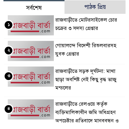
পাঠক প্রিয়
সর্বশেষ
রাজবাড়ীতে মোটরসাইকেল চোর
১
চক্রের ৩ সদস্য গ্রেপ্তার
গোয়ালন্দে বিদেশী রিভলবারসহ
২
যুবক গ্রেপ্তার
রাজবাড়ীতে সড়ক দূর্ঘটনা: মাথা
৩
ছাড়া অবশিষ্ট নেই কিছু বৃদ্ধ তাজু
মন্ডলের
রাজবাড়ীতে রেলওয়ে কর্তৃক
৪
ব্যক্তিমালিকাধীন জমি অধিগ্রহণ
অপচেষ্টার প্রতিবাদে মানববন্ধন ও
বিক্ষোভ