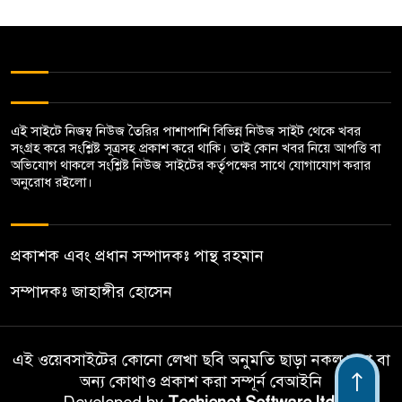
দৌলতদিয়া থেকে মানিকগঞ্জের
৫
সিএনজি চালকের লাশ উদ্ধার
বালিয়াকান্দিতে দুই ভায়ের সংঘর্ষে
এই সাইটে নিজম্ব নিউজ তৈরির পাশাপাশি বিভিন্ন নিউজ সাইট থেকে খবর
৬
সংগ্রহ করে সংশ্লিষ্ট সূত্রসহ প্রকাশ করে থাকি। তাই কোন খবর নিয়ে আপত্তি বা
৬জন আহত, ভাংচুর ও অগ্নিসংযোগ
অভিযোগ থাকলে সংশ্লিষ্ট নিউজ সাইটের কর্তৃপক্ষের সাথে যোগাযোগ করার
অনুরোধ রইলো।
গোয়ালন্দের বিশ্ব‌বিদ্যালয়ের রিপন
৭
হত্যা মামলায় ১ জ‌নের ফাঁসি, ১২
প্রকাশক এবং প্রধান সম্পাদকঃ পান্থ রহমান
জন খালাশ, ন্যায় বিচার না পাবার
অভি‌যোগ
সম্পাদকঃ জাহাঙ্গীর হোসেন
রাজবাড়ীতে শেখ কামালের ৭৪ তম
৮
এই ওয়েবসাইটের কোনো লেখা ছবি অনুমতি ছাড়া নকল করা বা
জন্ম বার্ষিকী উপলক্ষে দেয়া ও
অন্য কোথাও প্রকাশ করা সম্পূর্ন বেআইনি
আলোচনা সভা অনুষ্ঠিত