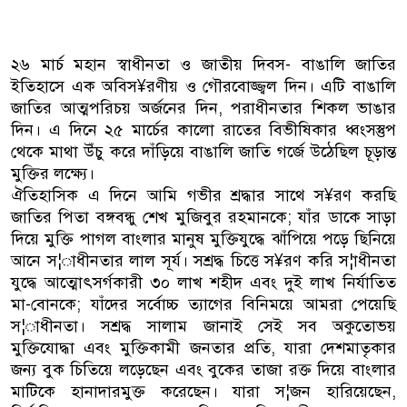
২৬ মার্চ মহান স্বাধীনতা ও জাতীয় দিবস- বাঙালি জাতির
ইতিহাসে এক অবিস¥রণীয় ও গৌরবোজ্জ্বল দিন। এটি বাঙালি
জাতির আত্মপরিচয় অর্জনের দিন, পরাধীনতার শিকল ভাঙার
দিন। এ দিনে ২৫ মার্চের কালো রাতের বিভীষিকার ধ্বংসস্তুপ
থেকে মাথা উঁচু করে দাঁড়িয়ে বাঙালি জাতি গর্জে উঠেছিল চূড়ান্ত
মুক্তির লক্ষ্যে।
ঐতিহাসিক এ দিনে আমি গভীর শ্রদ্ধার সাথে স¥রণ করছি
জাতির পিতা বঙ্গবন্ধু শেখ মুজিবুর রহমানকে; যাঁর ডাকে সাড়া
দিয়ে মুক্তি পাগল বাংলার মানুষ মুক্তিযুদ্ধে ঝাঁপিয়ে পড়ে ছিনিয়ে
আনে স¦াধীনতার লাল সূর্য। সশ্রদ্ধ চিত্তে স¥রণ করি স¦াধীনতা
যুদ্ধে আত্মোৎসর্গকারী ৩০ লাখ শহীদ এবং দুই লাখ নির্যাতিত
মা-বোনকে; যাঁদের সর্বোচ্চ ত্যাগের বিনিময়ে আমরা পেয়েছি
স¦াধীনতা। সশ্রদ্ধ সালাম জানাই সেই সব অকুতোভয়
মুক্তিযোদ্ধা এবং মুক্তিকামী জনতার প্রতি, যারা দেশমাতৃকার
জন্য বুক চিতিয়ে লড়েছেন এবং বুকের তাজা রক্ত দিয়ে বাংলার
মাটিকে হানাদারমুক্ত করেছেন। যারা স¦জন হারিয়েছেন,