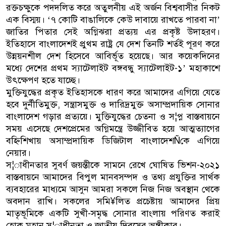
রক্তচক্ষুকে পদদলিত করে অতুলনীয় এই অর্জন বিশ্ববাসীর নিকট
এক বিস্ময়। ‘৭ কোটি বাঙালিকে কেউ দাবায়ে রাখতে পারবা না’
জাতির পিতার সেই অগ্নিঝরা প্রত্যয় এর প্রকৃষ্ট উদাহরণ।
ইতিহাসে বাংলাদেশই প্রুথম রাষ্ট্র যে দেশ তিনটি শর্তই পূরণ করে
উন্নয়নশীল দেশ হিসেবে আবির্ভূত হয়েছে। আর কয়েকদিনের
মধ্যে দেশের প্রথম স্যাটেলাইট বঙ্গবন্ধু স্যাটেলাইট-১’ মহাকাশে
উৎক্ষেপণ হতে যাচ্ছে।
মুক্তিযুদ্ধের প্রকৃত ইতিহাসকে ধারণ করে আমাদের এগিয়ে যেতে
হবে দুর্নীতিমুক্ত, সন্ত্রাসমুক্ত ও দারিদ্রমুক্ত অসাম্প্রদায়িক সোনার
বাংলাদেশ গড়ার প্রত্যয়ে। মুক্তিযুদ্ধের চেতনা ও স¦প্ন বাস্তবায়নে
সময় এসেছে দেশপ্রেমের অগ্নিমন্ত্রে উজ্জীবিত হয়ে আত্মত্যাগের
বহ্নিশিখায় অসাম্প্রদায়িক ডিজিটাল বাংলাদেশÑকে এগিয়ে
নেয়ার।
স¦াধীনতার সুবর্ণ জয়ন্তীকে সামনে রেখে ঘোষিত ভিশন-২০২১
বাস্তবায়নে আমাদের বিপুল মানবসম্পদ ও তথ্য প্রযুক্তির সার্থক
ব্যবহারের মাধ্যমে আসুন আমরা সকলে নিজ নিজ অবস্থান থেকে
অবদান রাখি। সকলের সমি¥লিত প্রচেষ্টায় আমাদের প্রিয়
মাতৃভূমিকে একটি সুখী-সমৃদ্ধ সোনার বাংলায় পরিণত করাই
হোক মহান স¦াধীনতা ও জাতীয় দিবসের অঙ্গীকার।