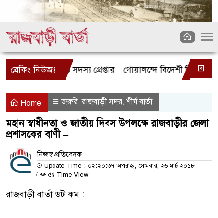
ল চোর চক্রের ৩ সদস্য গ্রেপ্তার
ব্রেকিং নিউজঃ
গোয়ালন্দে বিদেশী রিভলবারসহ যু
জরুরি
রাজবাড়ী সদর
শীর্ষ বার্তা
,
,
Home
মহান স্বাধীনতা ও জাতীয় দিবস উপলক্ষে রাজবাড়ীর জেলা
প্রশাসকের বাণী –
নিজস্ব প্রতিবেদক
Update Time : ০২:২০:৩৭ অপরাহ্ন, সোমবার, ২৬ মার্চ ২০১৮
/
৫৫ Time View
রাজবাড়ী বার্তা ডট কম :