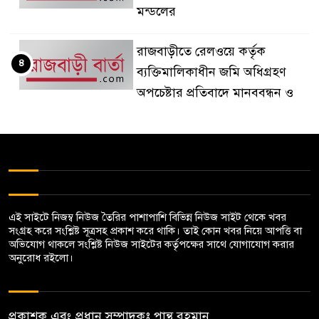
মন্ডলের
রাজবাড়ীতে রেলওয়ে কর্তৃক
৪
ব্যক্তিমালিকাধীন জমি অধিগ্রহণ
অপচেষ্টার প্রতিবাদে মানববন্ধন ও
বিক্ষোভ
দৌলতদিয়া থেকে মানিকগঞ্জের
৫
সিএনজি চালকের লাশ উদ্ধার
বালিয়াকান্দিতে দুই ভায়ের সংঘর্ষে
এই সাইটে নিজম্ব নিউজ তৈরির পাশাপাশি বিভিন্ন নিউজ সাইট থেকে খবর
৬
সংগ্রহ করে সংশ্লিষ্ট সূত্রসহ প্রকাশ করে থাকি। তাই কোন খবর নিয়ে আপত্তি বা
৬জন আহত, ভাংচুর ও অগ্নিসংযোগ
অভিযোগ থাকলে সংশ্লিষ্ট নিউজ সাইটের কর্তৃপক্ষের সাথে যোগাযোগ করার
অনুরোধ রইলো।
গোয়ালন্দের বিশ্ব‌বিদ্যালয়ের রিপন
৭
হত্যা মামলায় ১ জ‌নের ফাঁসি, ১২
প্রকাশক এবং প্রধান সম্পাদকঃ পান্থ রহমান