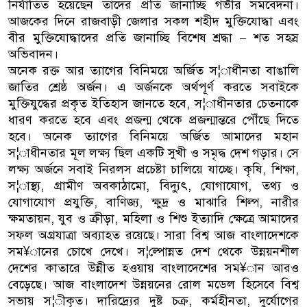
নির্যাতিত হয়েছেন তাদের প্রতি জানাচ্ছি গভীর সমবেদনা।
আজকের দিনে রাজবাড়ী জেলার সকল শহীদ মুক্তিযোদ্ধা এবং
বীর মুক্তিযোদ্ধাদের প্রতি জানাচ্ছি বিশেষ শ্রদ্ধা – শত সহস্র
অভিবাদন।
অনেক রক্ত আর ত্যাগের বিনিময়ে অর্জিত স¦াধীনতা বাঙালি
জাতির শ্রেষ্ঠ অর্জন। এ অর্জনকে অর্থপূর্ণ করতে সবাইকে
মুক্তিযুদ্ধের প্রকৃত ইতিহাস জানতে হবে, স¦াধীনতার চেতনাকে
ধারণ করতে হবে এবং প্রজন্ম থেকে প্রজন্মান্তরে পৌঁছে দিতে
হবে। অনেক ত্যাগের বিনিময়ে অর্জিত আমাদের মহান
স¦াধীনতার মূল লক্ষ্য ছিল একটি সুখী ও সমৃদ্ধ দেশ গড়ার। সে
লক্ষ্য অর্জনে সবাই নিরলস প্রচেষ্টা চালিয়ে যাচ্ছে। কৃষি, শিক্ষা,
স¦াস্থ্য, গ্রামীণ অবকাঠামো, বিদ্যুৎ, যোগাযোগ, তথ্য ও
যোগাযোগ প্রযুক্তি, বাণিজ্য, ক্ষুদ্র ও মাঝারি শিল্প, নারীর
ক্ষমতায়ন, যুব ও ক্রীড়া, মহিলা ও শিশু ইত্যাদি ক্ষেত্রে আমাদের
সফল অগ্রযাত্রা অব্যাহত রয়েছে। সারা বিশ্ব আজ বাংলাদেশকে
সম¥ানের চোখে দেখে। স¦ল্পোন্নত দেশ থেকে উন্নয়নশীল
দেশের কাতারে উন্নীত হওয়ায় বাংলাদেশের সম¥ান আরও
বেড়েছে। আজ বাংলাদেশ উন্নয়নের রোল মডেল হিসেবে বিশ্ব
সভায় স¦ীকৃত। দারিদ্র্যের দুষ্ট চক্র, কর্মহীনতা, দুর্যোগের