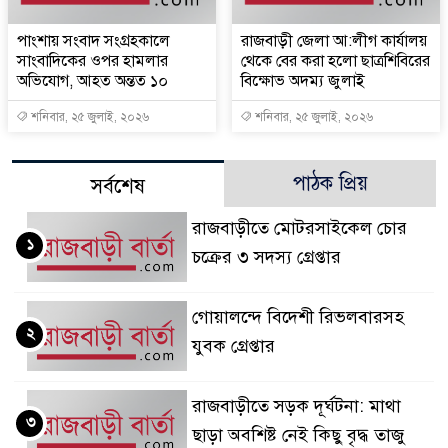
পাংশায় সংবাদ সংগ্রহকালে
রাজবাড়ী জেলা আ:লীগ কার্যালয়
সাংবাদিকের ওপর হামলার
থেকে বের করা হলো ছাত্রশিবিরের
অভিযোগ, আহত অন্তত ১০
বিক্ষোভ অদম্য জুলাই
শনিবার, ২৫ জুলাই, ২০২৬
শনিবার, ২৫ জুলাই, ২০২৬
পাঠক প্রিয়
সর্বশেষ
রাজবাড়ীতে মোটরসাইকেল চোর
১
চক্রের ৩ সদস্য গ্রেপ্তার
গোয়ালন্দে বিদেশী রিভলবারসহ
২
যুবক গ্রেপ্তার
রাজবাড়ীতে সড়ক দূর্ঘটনা: মাথা
৩
ছাড়া অবশিষ্ট নেই কিছু বৃদ্ধ তাজু