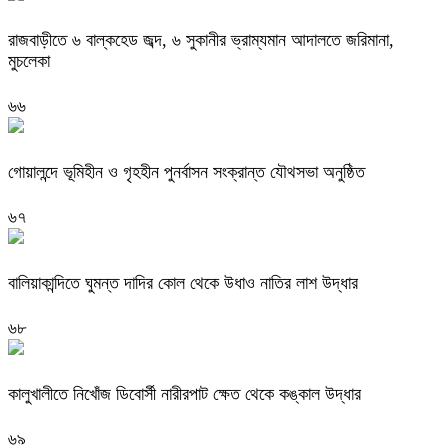
রাজবাড়ীতে ৬ বাল্কহেড জব্দ, ৬ সুকানীর ভ্রাম্যমান আদালতে জরিমানা,
মুচলেকা
৬৬
গোয়ালন্দে ভূমিহীন ও গৃহহীন পুনর্বাসন সংক্রান্ত যৌথসভা অনুষ্ঠিত
৬৭
বালিয়াকান্দিতে ঘুমন্ত দাদির কোল থেকে উধাও নাতির লাশ উদ্ধার
৬৮
কালুখালীতে নিখোঁজ ডিবোর্সী নারীরপাট ক্ষেত থেকে কঙ্কাল উদ্ধার
৬৯