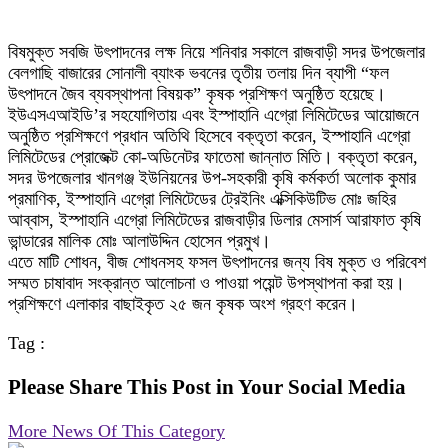
বিষমুক্ত সবজি উৎপাদনের লক্ষ নিয়ে শনিবার সকালে রাজবাড়ী সদর উপজেলার
বেলগাছি বাজারের সোনালী ব্যাংক ভবনের তৃতীয় তলায় দিন ব্যাপী “ফল
উৎপাদনে জৈব ব্যবস্থাপনা বিষয়ক” কৃষক প্রশিক্ষণ অনুষ্ঠিত হয়েছে।
ইউএসএআইডি’র সহযোগিতায় এবং ইস্পাহানি এগ্রো লিমিটেডের আয়োজনে
অনুষ্ঠিত প্রশিক্ষণে প্রধান অতিথি হিসেবে বক্তৃতা করেন, ইস্পাহানি এগ্রো
লিমিটেডের প্রোজেক্ট কো-অডিনেটর ফাতেমা জান্নাত মিতি। বক্তৃতা করেন,
সদর উপজেলার খানগঞ্জ ইউনিয়নের উপ-সহকারী কৃষি কর্মকর্তা অলোক কুমার
প্রমাণিক, ইস্পাহানি এগ্রো লিমিটেডের ট্রেইনিং এক্সিকিউটিভ মোঃ জহির
আব্বাস, ইস্পাহানি এগ্রো লিমিটেডের রাজবাড়ীর ডিলার মেসার্স আরাফাত কৃষি
ভান্ডারের মালিক মোঃ আলাউদ্দিন হোসেন প্রমুখ।
এতে মাটি শোধন, বীজ শোধনসহ ফসল উৎপাদনের জন্য বিষ মুক্ত ও পরিবেশ
সম্মত চাষাবাদ সংক্রান্ত আলোচনা ও পাওয়া পয়েন্ট উপস্থাপনা করা হয়।
প্রশিক্ষণে এলাকার বাছাইকৃত ২৫ জন কৃষক অংশ গ্রহণ করেন।
Tag :
Please Share This Post in Your Social Media
More News Of This Category