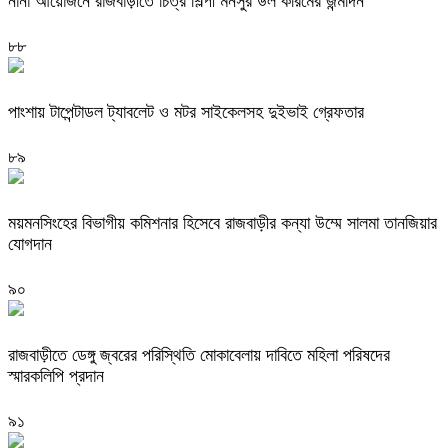
নানা আয়োজনে রাজবাড়ীতে চিত্র শিল্পী মনসুর উল করিমের জন্মদিন
৮৮
পাংশায় টাপেন্টাডল ট্যাবলেট ও মটর সাইকেলসহ দুইভাই গ্রেফতার
৮৯
ময়মনসিংহের বিভাগীয় কমিশনার হিসেবে রাজবাড়ীর কন্যা উম্মে সালমা তানজিয়ার
যোগদান
৯০
রাজবাড়ীতে ডেঙ্গু জ্বরের পরিস্থিতি মোকাবেলায় দাবিতে মহিলা পরিষদের
স্মারকলিপি প্রদান
৯১