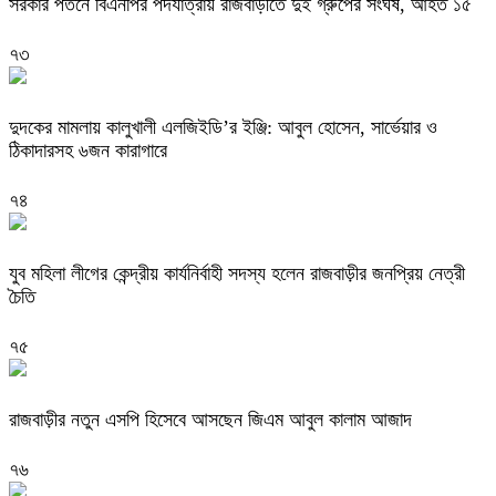
সরকার পতনে বিএনপির পদযাত্রায় রাজবাড়ীতে দুই গ্রুপের সংঘর্ষ, আহত ১৫
৭৩
দুদকের মামলায় কালুখালী এলজিইডি’র ইঞ্জি: আবুল হোসেন, সার্ভেয়ার ও
ঠিকাদারসহ ৬জন কারাগারে
৭৪
যুব মহিলা লীগের কেন্দ্রীয় কার্যনির্বাহী সদস্য হলেন রাজবাড়ীর জনপ্রিয় নেত্রী
চৈতি
৭৫
রাজবাড়ীর নতুন এসপি হিসেবে আসছেন জিএম আবুল কালাম আজাদ
৭৬