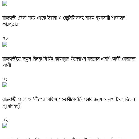
রাজবাড়ী জেলা শহর থেকে ইয়াবা ও ফেন্সিডিলসহ মাদক ব্যবসায়ী শাজাহান
গ্রেপ্তার
৭০
রাজবাড়ীতে স্কুল মিল্ক ফিডিং কার্যক্রম উদ্বোধন করলেন এমপি কাজী কেরামত
আলী
৭১
রাজবাড়ী জেলা আ’লী‌গের অ‌ফিস সহকারীকে চি‌কিৎসার জন‌্য ২ লক্ষ টাকা দি‌লেন
প্রধানমন্ত্রী
৭২