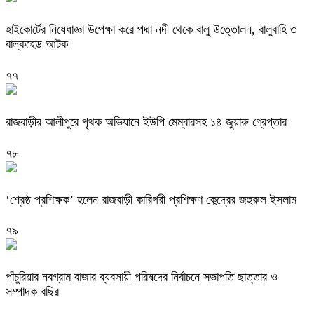
হাইকোর্টের নিষেধাজ্ঞা উপেক্ষা করে পদ্মা নদী থেকে বালু উত্তোলন, বালুবাহি ৩
বাল্কহেড আটক
৭৭
রাজবাড়ীর আলীপুরে পৃথক অভিযানে ইউপি মেম্বারসহ ১৪ জুয়ারু গ্রেপ্তার
৭৮
‘শ্রেষ্ঠ প্রশিক্ষক’ হলেন রাজবাড়ী কারিগরী প্রশিক্ষণ কেন্দ্রের জহুরুল ইসলাম
৭৯
পাঁচুরিয়ার নবগ্রাম বাজার ব্যবসায়ী পরিষদের নির্বাচনে সভাপতি ছাত্তার ও
সম্পাদক বছির