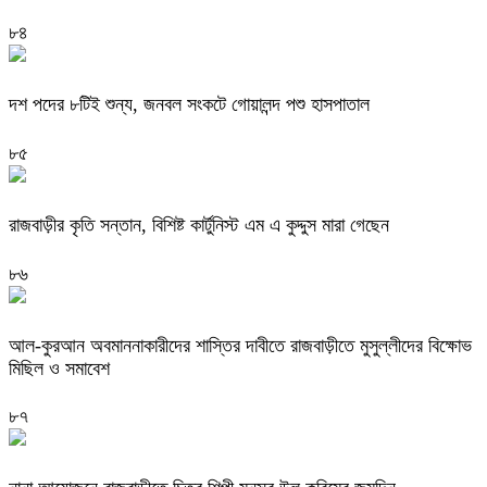
৮৪
দশ পদের ৮টিই শুন্য, জনবল সংকটে গোয়ালন্দ পশু হাসপাতাল
৮৫
রাজবাড়ীর কৃতি সন্তান, বিশিষ্ট কার্টুনিস্ট এম এ কুদ্দুস মারা গেছেন
৮৬
আল-কুরআন অবমাননাকারীদের শাস্তির দাবীতে রাজবাড়ীতে মুসুল্লীদের বিক্ষোভ
মিছিল ও সমাবেশ
৮৭