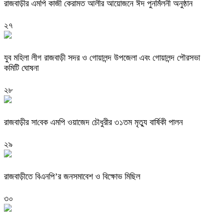
রাজবাড়ীর এমপি কাজী কেরামত আলীর আয়োজনে ঈদ পুনর্মিলনী অনুষ্ঠান
২৭
যুব মহিলা লীগ রাজবাড়ী সদর ও গোয়ালন্দ উপজেলা এবং গোয়ালন্দ পৌরসভা
কমিটি ঘোষনা
২৮
রাজবাড়ীর সা‌বেক এম‌পি ওয়াজেদ চে‌ৗধুরীর ৩১তম মৃত‌্যু বা‌র্ষিকী পালন
২৯
রাজবাড়ীতে বিএনপি’র জনসমাবেশ ও বিক্ষোভ মিছিল
৩০