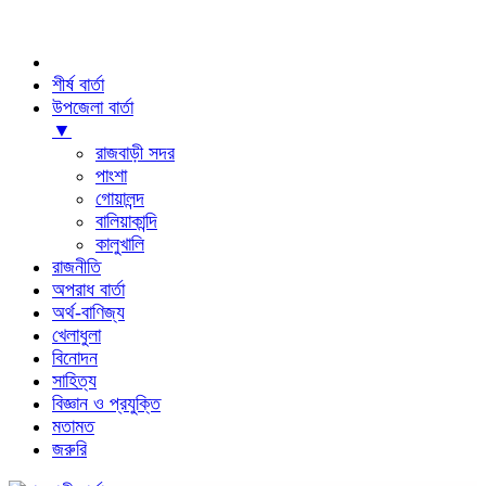
শীর্ষ বার্তা
উপজেলা বার্তা
▼
রাজবাড়ী সদর
পাংশা
গোয়ালন্দ
বালিয়াকান্দি
কালুখালি
রাজনীতি
অপরাধ বার্তা
অর্থ-বাণিজ্য
খেলাধুলা
বিনোদন
সাহিত্য
বিজ্ঞান ও প্রযুক্তি
মতামত
জরুরি