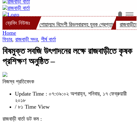
ব্রেকিং নিউজঃ
্রেপ্তার
গোয়ালন্দে বিদেশী রিভলবারসহ যুবক গ্রেপ্তার
রাজবাড়ীতে সড়ক দূর্ঘট
Home
ফিচার
,
রাজবাড়ী সদর
,
শীর্ষ বার্তা
বিষমুক্ত সবজি উৎপাদনের লক্ষে রাজবাড়ীতে কৃষক
প্রশিক্ষণ অনুষ্ঠিত –
নিজস্ব প্রতিবেদক
Update Time : ০৭:৩৯:০২ অপরাহ্ন, শনিবার, ১৭ ফেব্রুয়ারী
২০১৮
/
৮১ Time View
রাজবাড়ী বার্তা ডট কম :