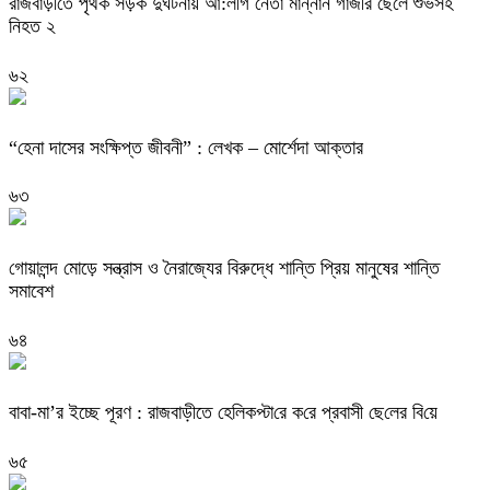
রাজবাড়ীতে পৃথক সড়ক দুঘর্টনায় আ:লীগ নেতা মান্নান গাজীর ছেলে শুভসহ
নিহত ২
৬২
“হেনা দাসের সংক্ষিপ্ত জীবনী” : লেখক – মোর্শেদা আক্তার
৬৩
গোয়ালন্দ মোড়ে সন্ত্রাস ও নৈরাজ্যের বিরুদ্ধে শান্তি প্রিয় মানুষের শান্তি
সমাবেশ
৬৪
বাবা-মা’র ইচ্ছে পূরণ : রাজবাড়ীতে হেলিকপ্টা‌রে ক‌রে প্রবাসী ছে‌লের বি‌য়ে
৬৫