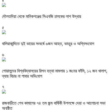
৪
দৌলতদিয়া থেকে মানিকগঞ্জের সিএনজি চালকের লাশ উদ্ধার
৫
বালিয়াকান্দিতে দুই ভায়ের সংঘর্ষে ৬জন আহত, ভাংচুর ও অগ্নিসংযোগ
৬
গোয়ালন্দের বিশ্ব‌বিদ্যালয়ের রিপন হত্যা মামলায় ১ জ‌নের ফাঁসি, ১২ জন খালাশ,
ন্যায় বিচার না পাবার অভি‌যোগ
৭
রাজবাড়ীতে শেখ কামালের ৭৪ তম জন্ম বার্ষিকী উপলক্ষে দেয়া ও আলোচনা সভা
অনুষ্ঠিত