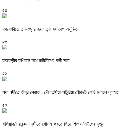
৫৪
রাজবাড়ীতে তারুণ্যের জয়যাত্রা সমাবেশ অনুষ্ঠিত
৫৫
রাজবাড়ীর বাণিবহে আওয়ামীলীগের কর্মী সভা
৫৬
পদ্মা নদীতে তীব্র স্রোত : দৌলতদিয়া-পাটুরিয়া নৌরুটে ফেরি চলাচল ব্যাহত
৫৭
বালিয়াকান্দির চন্দনা নদীতে গোসল করতে গিয়ে শিশু সামিউলের মৃত্যু