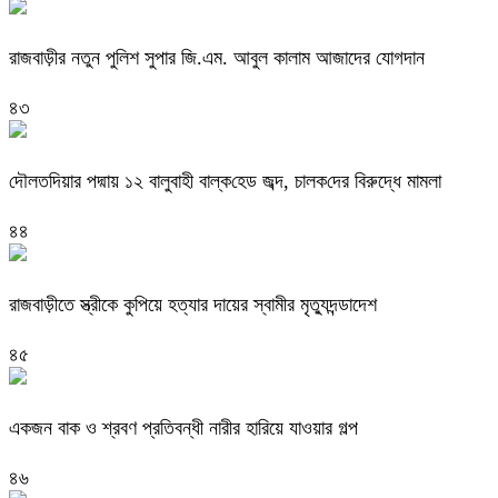
রাজবাড়ীর নতুন পুলিশ সুপার জি.এম. আবুল কালাম আজাদের যোগদান
৪৩
দৌলত‌দিয়ার পদ্মায় ১২ বালুবাহী বাল্ক‌হেড জব্দ, চালক‌দের বিরুদ্ধে মামলা
৪৪
রাজবাড়ীতে স্ত্রীকে কুপিয়ে হত্যার দায়ের স্বামীর মৃত্যুদন্ডাদেশ
৪৫
একজন বাক ও শ্রবণ প্রতিবন্ধী নারীর হারিয়ে যাওয়ার গল্প
৪৬