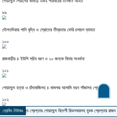
গোয়ালন্দে শিয়ালের কামড়ে একই পরিবারের তিনজন আহত
৯৯
দৌলতদিয়ায় পানি বৃদ্ধি ও স্রোতের তীব্রতায় ফেরি চলাচল ব্যাহত
১০০
রাজবাড়ীর ৪ ইউপি সচিব বরণ ও ২০ জনকে বিদায় সংবর্ধনা
১০১
গোয়ালন্দে হত্যা ও চাঁদাবাজিসহ ৪ মামলার আসামি নয়ন গাঁজাসহ গ্রেপ্তার
১০২
৩ সদস্য গ্রেপ্তার
ব্রেকিং নিউজঃ
গোয়ালন্দে বিদেশী রিভলবারসহ যুবক গ্রেপ্তার
রাজবাড়ীতে সড়ক দ
গোয়ালন্দে “সোনালী অতীত খেলোয়াড়” প্রীতি ফুটবল ম‍্যাচ অনুষ্ঠিত