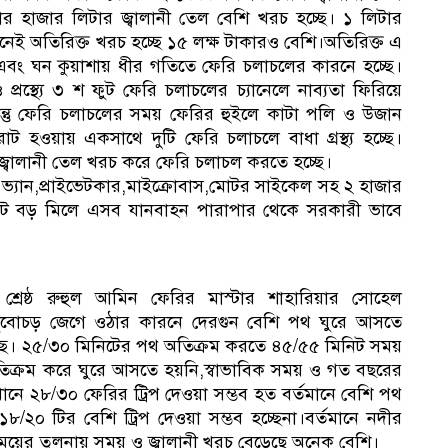
র হাজার লিটার জ্বালানী তেল বেশি খরচ হচ্ছে। ১ লিটার
েই অতিরিক্ত খরচ হচ্ছে ১৫ লক্ষ টাকারও বেশি।অতিরিক্ত এ
া এবং ঘন কুয়াশায় ধীর গতিতে ফেরি চলাচলের কারনে হচ্ছে।
ও প্রস্থ্যে ৩ শ ফুট ফেরি চলাচলের চ্যানেলে নাব্যতা ফিরিয়ে
কিন্তু ফেরি চলাচলের সময় ফেরির হুইলে কাটা পলি ও উজান
 হওয়ায় একসাথে দুটি ফেরি চলাচলে বাধা গ্রস্থ্য হচ্ছে।
ত জ্বালানী তেল খরচ করে ফেরি চলাচল করতে হচ্ছে।
ার্ড ভ্যান,প্রাইভেটকার,মাইক্রোবাস,মোটর সাইকেল সহ ২ হাজার
ট বড় মিলে এসব যানবাহন পারাপার থেকে সরকারী ভাবে
বি
্রেষ্ঠ রুহুল আমিন ফেরির মাস্টার শাহারিয়ার সোহেল
্ঘ ডুবোচড় জেগে ওঠার কারনে দেরগুন বেশি পথ ঘুরে আসতে
চ্ছে। ২৫/৩০ মিনিটের পথ অতিক্রম করতে ৪৫/৫৫ মিনিট সময়
িক্রম করে ঘুরে আসতে হয়নি,স্বাভাবিক সময় ও গত বছরের
সভ
ানে ২৮/৩০ ফেরির ট্রিপ দেওয়া সম্ভব হত বর্তমানে বেশি পথ
২০ টির বেশি ট্রিপ দেওয়া সম্ভব হচ্ছেনা।বর্তমানে নদীর
ময়ের তুলনায় সময় ও জ্বালানী খরচ বেড়েছে অনেক বেশি।