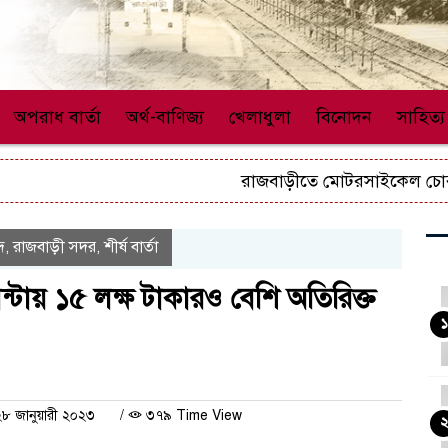
অপরাধ বার্তা
অর্থ-বাণিজ্য
খেলাধুলা
বিনোদন
সাহিত্য
রাজবাড়ীতে মোটরসাইকেল চোর চক্রের 
দ
রাজবাড়ী সদর
শীর্ষ বার্তা
,
,
টায় ১৫ লক্ষ টাকারও বেশি অতিরিক্ত
১
২৮ জানুয়ারী ২০২৩
/
৩৭৯ Time View