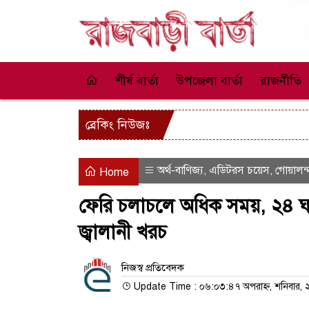
শীর্ষ বার্তা
উপজেলা বার্তা
রাজনীতি
ব্রেকিং নিউজঃ
অর্থ-বাণিজ্য
এডিটরস চয়েস
গোয়ালন্
,
,
Home
ফেরি চলাচলে অধিক সময়, ২৪ ঘন্
জ্বালানী খরচ
নিজস্ব প্রতিবেদক
Update Time : ০৬:০৩:৪৭ অপরাহ্ন, শনিবার, 