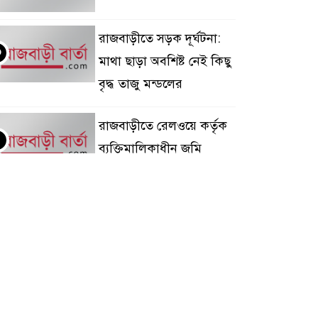
রাজবাড়ীতে সড়ক দূর্ঘটনা:
৩
মাথা ছাড়া অবশিষ্ট নেই কিছু
বৃদ্ধ তাজু মন্ডলের
রাজবাড়ীতে রেলওয়ে কর্তৃক
৪
ব্যক্তিমালিকাধীন জমি
অধিগ্রহণ অপচেষ্টার
রতিবাদে মানববন্ধন ও বিক্ষোভ
দৌলতদিয়া থেকে
৫
মানিকগঞ্জের সিএনজি
চালকের লাশ উদ্ধার