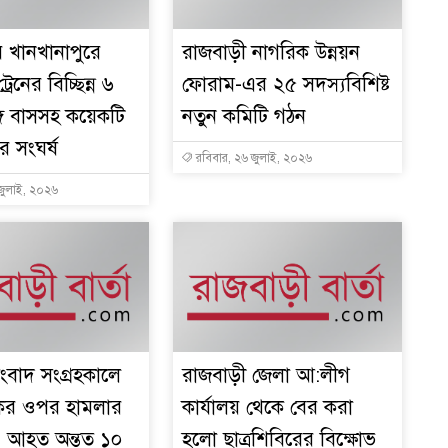
 খানখানাপুরে
রাজবাড়ী নাগরিক উন্নয়ন
১
রেনের বিচ্ছিন্ন ৬
ফোরাম-এর ২৫ সদস্যবিশিষ্ট
গে বাসসহ কয়েকটি
নতুন কমিটি গঠন
র সংঘর্ষ
রবিবার, ২৬ জুলাই, ২০২৬
জুলাই, ২০২৬
১
১
ংবাদ সংগ্রহকালে
রাজবাড়ী জেলা আ:লীগ
কের ওপর হামলার
কার্যালয় থেকে বের করা
১
 আহত অন্তত ১০
হলো ছাত্রশিবিরের বিক্ষোভ