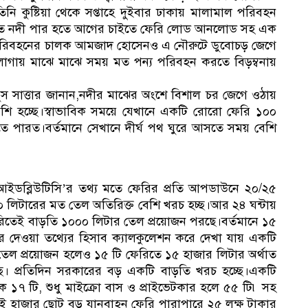
িনি কুষ্টিয়া থেকে সপ্তাহে দুইবার ঢাকায় মালামাল পরিবহন
ে এতে নদী পার হতে আগের চাইতে ফেরি লোড আনলোড সহ এক
ি পরিবহনের চালক আমজাদ হোসেনও এ নৌরুটে ডুবোচড় জেগে
বি
লাগায় মাঝে মাঝে সময় মত পন্য পরিবহন করতে বিড়ম্বনায়
স সাত্তার জানান,নদীর মাঝের অংশে বিশাল চর জেগে ওঠায়
শি হচ্ছে।স্বাভাবিক সময়ে যেখানে একটি রোরো ফেরি ১০০
১
 পারত।বর্তমানে সেখানে দীর্ঘ পথ ঘুরে আসতে সময় বেশি
িআইডব্লিউটিসি’র তথ্য মতে ফেরির প্রতি আপডাউনে ২০/২৫
১
 লিটারের মত তেল অতিরিক্ত বেশি খরচ হচ্ছ।আর ২৪ ঘন্টায়
তেই বাড়তি ১০০০ লিটার তেল প্রয়োজন পরছে।বর্তমানে ১৫
সির দেওয়া তথ্যের হিসাব ক্যালকুলেশন করে দেখা যায় একটি
কে
ী তেল প্রয়োজন হলেও ১৫ টি ফেরিতে ১৫ হাজার লিটার অর্থাত
ছে। প্রতিদিন সরকারের বড় একটি বাড়তি খরচ হচ্ছে।একটি
াক ১৭ টি, শুধু মাইক্রো বাস ও প্রাইভেটকার হলে ৫৫ টি৷ সহ
াই হাজার ছোট বড় যানবাহন ফেরি পারাপারে ২৫ লক্ষ টাকার
১