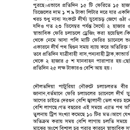
পুরছে।এভাবে প্রতিদিন ১৫ টি ফেরিতে ১৫ হাজা
ডিজেলের দাম ১ শ ৯ টাকা লিটার দরে যার একদিন
খরচ শুধু নাব্য সংকটে দীর্ঘ্য ডুবোচড় জেগে ওঠ
যদিও গত ২৩ ডিসেম্বর পর্যন্ত দৈর্ঘ্যে ২ হাজার 
স্বাভাবিক ফেরি চলাচলে ড্রেজিং করা হয়েছিল।
থেকে নেমে আসা পলি মাটি ফেরির চ্যানেলে ভরাট
একারনে দীর্ঘ পথ দ্বিগুন সময় ব্যায় করে অতিরিক্
তবে প্রতিদিন যাত্রীবাহী বাস,পন্যবাহী ট্রাক,কাভ
থেকে ২ হাজার ৫ শ যানবাহন পারাপার হয়।ছো
প্রতিদিন ২৫ লক্ষ টাকারও বেশি আয় হয়।
দৌলতদিয়া পাটুরিয়া নৌরুটে চলাচলরত বীর শ
জানান,বর্তমানে ফেরি চলাচলের চ্যানেলে দীর
আগের চাইতে দেরগুন বেশি জ্বালানী তেল খরচ হ
বেশি লাগছে।গত বছরের এই সময়ে এ্যাত পথ অত
তুলনায় ট্রিপ সংখ্যা কমেছে ১০ টির মত।আগে যেখ
অতিক্রম করায় সময় বেশি লাগায় চলতি সময়ে ১৮/
মাঝের অংশে বিশাল চর পরার কারনে স্বাভাবিক স