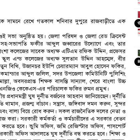
োগানকে সামনে রেখে গতকাল শনিবার দুপুরে রাজবাড়ীতে এক
 ওই সভা অনুষ্ঠিত হয়। জেলা পরিষদ ও জেলা রেড ক্রিসেন্ট
সহ-সভাপতি ফকীর আব্দুল জব্বারের উদ্যোগে এবং তার
পাংশা কলেজের সাবেক অধ্যক্ষ এটিএম রফিক উদ্দিন, প্রফেসর
 স্কুল এন্ড কলেজের অধ্যক্ষ সুলতান উদ্দিন আহম্মেদ, বীর
জা খাতুন বিথি, উজানচর ইউপি চেয়ারম্যান আবুল হোসেন ফকির,
ধা কমান্ডার আব্দুল জলিল, সদর উপজেলা কমিউনিটি পুলিশিং
া, অবসরপ্রাপ্ত শিক্ষক বাসন্তি সান্যাল, শেরে বাংলা উচ্চ
প্
িম,এনজিও কেকেএস-এর পরিচালক ফকির রুমন প্রমুখ।
প্রধানমন্ত্রী ঘুষ দুর্নীত বর্জনের আহবান জানিয়েছেন। দূর্নীতি
 থামান, প্রজন্ম বাঁচান। সন্ত্রাস, জঙ্গিবাদ দমন করুন, সুন্দর
 এবং বাল্য বিয়ে রোধ করুন। সকল রাজনৈতিক দলের নেতা ও
কাজ করা। সরকারী কর্মকর্তা ও কর্মচারীদের এ সরকার বেতন
ি বন্ধ করতে হবে। ভুমি অফিস, জমি রেজিস্টার অফিস, পাসপোর্ট
কারী অফিস আদালতে ঘুষ দূর্নীতি বন্ধ করতে হবে। শিক্ষা ও