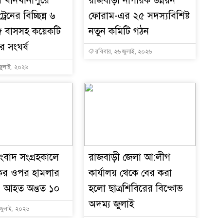
 খানখানাপুরে
রাজবাড়ী নাগরিক উন্নয়ন
রেনের বিচ্ছিন্ন ৬
ফোরাম-এর ২৫ সদস্যবিশিষ্ট
গে বাসসহ কয়েকটি
নতুন কমিটি গঠন
বি
র সংঘর্ষ
রবিবার, ২৬ জুলাই, ২০২৬
জুলাই, ২০২৬
১
১
ংবাদ সংগ্রহকালে
রাজবাড়ী জেলা আ:লীগ
কের ওপর হামলার
কার্যালয় থেকে বের করা
কে
 আহত অন্তত ১০
হলো ছাত্রশিবিরের বিক্ষোভ
অদম্য জুলাই
জুলাই, ২০২৬
১