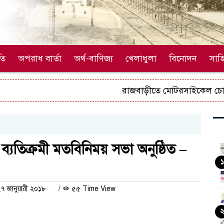
তি
অপরাধ বার্তা
অর্থ-বাণিজ্য
খেলাধুলা
বিনোদন
সাহি
রাজবাড়ীতে মোটরসাইকেল চোর চক্রে
 ব্যতিক্রমী মতবিনিময় সভা অনুষ্ঠিত –
১
৭ জানুয়ারী ২০১৮
/
৫৫ Time View