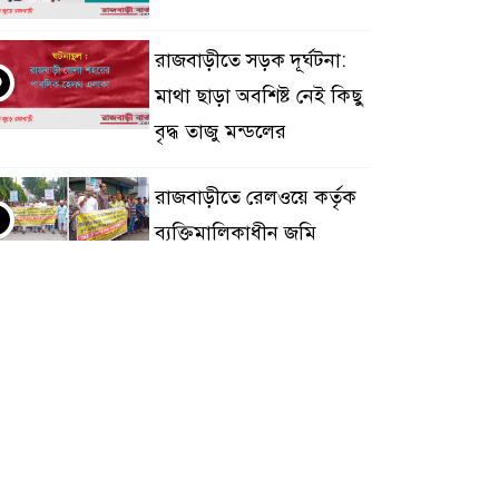
রাজবাড়ীতে সড়ক দূর্ঘটনা:
৩
মাথা ছাড়া অবশিষ্ট নেই কিছু
বৃদ্ধ তাজু মন্ডলের
রাজবাড়ীতে রেলওয়ে কর্তৃক
৪
ব্যক্তিমালিকাধীন জমি
অধিগ্রহণ অপচেষ্টার
রতিবাদে মানববন্ধন ও বিক্ষোভ
দৌলতদিয়া থেকে
৫
মানিকগঞ্জের সিএনজি
চালকের লাশ উদ্ধার