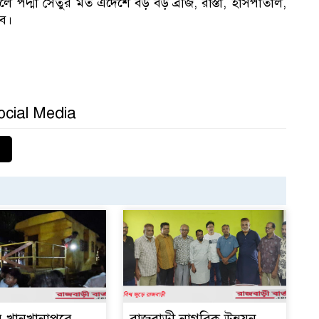
ন্ধ হলে পদ্মা সেতুর মত এদেশে বড় বড় ব্রীজ, রাস্তা, হাসপাতাল,
বে।
ocial Media
বি
সভ