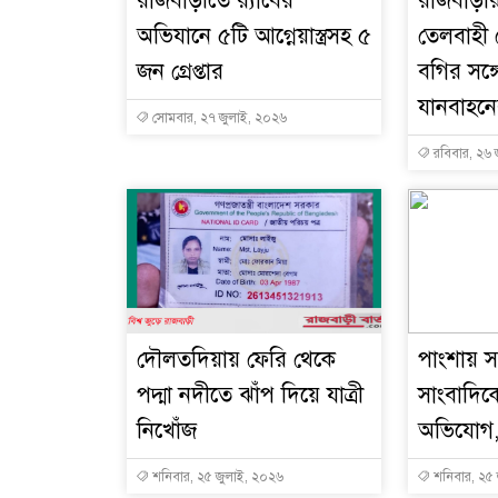
রাজবাড়ীতে র‌্যাবের
রাজবাড়ীর
অভিযানে ৫টি আগ্নেয়াস্ত্রসহ ৫
তেলবাহী ট্
জন গ্রেপ্তার
বগির সঙ্
যানবাহনে
সোমবার, ২৭ জুলাই, ২০২৬
রবিবার, ২৬ 
দৌলতদিয়ায় ফেরি থেকে
পাংশায় স
পদ্মা নদীতে ঝাঁপ দিয়ে যাত্রী
সাংবাদি
নিখোঁজ
অভিযোগ,
শনিবার, ২৫ জুলাই, ২০২৬
শনিবার, ২৫ 