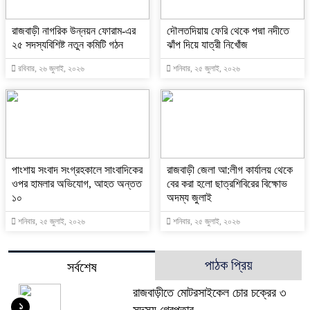
রাজবাড়ী নাগরিক উন্নয়ন ফোরাম-এর
দৌলতদিয়ায় ফেরি থেকে পদ্মা নদীতে
২৫ সদস্যবিশিষ্ট নতুন কমিটি গঠন
ঝাঁপ দিয়ে যাত্রী নিখোঁজ
রবিবার, ২৬ জুলাই, ২০২৬
শনিবার, ২৫ জুলাই, ২০২৬
পাংশায় সংবাদ সংগ্রহকালে সাংবাদিকের
রাজবাড়ী জেলা আ:লীগ কার্যালয় থেকে
ওপর হামলার অভিযোগ, আহত অন্তত
বের করা হলো ছাত্রশিবিরের বিক্ষোভ
১০
অদম্য জুলাই
শনিবার, ২৫ জুলাই, ২০২৬
শনিবার, ২৫ জুলাই, ২০২৬
পাঠক প্রিয়
সর্বশেষ
রাজবাড়ীতে মোটরসাইকেল চোর চক্রের ৩
১
সদস্য গ্রেপ্তার