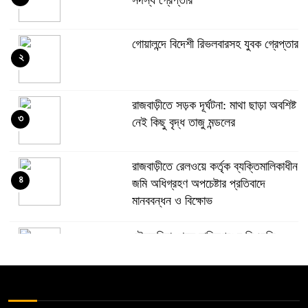
গোয়ালন্দে বিদেশী রিভলবারসহ যুবক গ্রেপ্তার
২
রাজবাড়ীতে সড়ক দূর্ঘটনা: মাথা ছাড়া অবশিষ্ট
৩
নেই কিছু বৃদ্ধ তাজু মন্ডলের
রাজবাড়ীতে রেলওয়ে কর্তৃক ব্যক্তিমালিকাধীন
৪
জমি অধিগ্রহণ অপচেষ্টার প্রতিবাদে
মানববন্ধন ও বিক্ষোভ
দৌলতদিয়া থেকে মানিকগঞ্জের সিএনজি
৫
চালকের লাশ উদ্ধার
বালিয়াকান্দিতে দুই ভায়ের সংঘর্ষে ৬জন