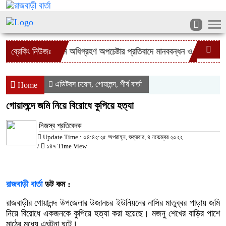
ব্যক্তিমালিকাধীন জমি অধিগ্রহণ অপচেষ্টার প্রতিবাদে মানববন্ধন ও বিক্ষোভ
ব্রেকিং নিউজঃ
দৌল
এডিটরস চয়েস
গোয়ালন্দ
শীর্ষ বার্তা
,
,
Home
গোয়ালন্দে জমি নিয়ে বিরোধে কুপিয়ে হত্যা
নিজস্ব প্রতিবেদক
Update Time : ০৪:৪২:২৫ অপরাহ্ন, শুক্রবার, ৪ নভেম্বর ২০২২
/
১৪৭ Time View
রাজবাড়ী বার্তা
ডট কম :
রাজবাড়ীর গোয়ালন্দ উপজেলার উজানচর ইউনিয়নের নাসির মাতুব্বর পাড়ায় জমি
নিয়ে বিরোধে একজনকে কুপিয়ে হত্যা করা হয়েছে। মজনু শেখের বাড়ির পাশে
মাঠের মধ্যে এঘটনা ঘটে।