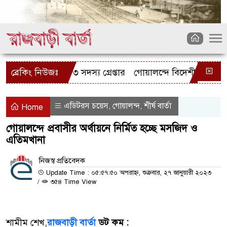
েল চোর চক্রের ৩ সদস্য গ্রেপ্তার
ব্রেকিং নিউজঃ
গোয়ালন্দে বিদেশী রিভলবারসহ 
এডিটরস চয়েস
গোয়ালন্দ
শীর্ষ বার্তা
,
,
Home
গোয়ালন্দে প্রবাসীর অর্থায়নে নির্মিত হচ্ছে মসজিদ ও
এতিমখানা
নিজস্ব প্রতিবেদক
Update Time : ০৫:৫৭:৫০ অপরাহ্ন, শুক্রবার, ২৭ জানুয়ারী ২০২৩
/
৩৫৪ Time View
শামীম শেখ,
রাজবাড়ী বার্তা
ডট কম :