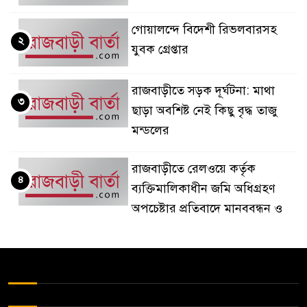
গোয়ালন্দে বিদেশী রিভলবারসহ
২
যুবক গ্রেপ্তার
রাজবাড়ীতে সড়ক দূর্ঘটনা: মাথা
৩
ছাড়া অবশিষ্ট নেই কিছু বৃদ্ধ তাজু
মন্ডলের
রাজবাড়ীতে রেলওয়ে কর্তৃক
৪
ব্যক্তিমালিকাধীন জমি অধিগ্রহণ
অপচেষ্টার প্রতিবাদে মানববন্ধন ও
বিক্ষোভ
দৌলতদিয়া থেকে মানিকগঞ্জের
৫
সিএনজি চালকের লাশ উদ্ধার