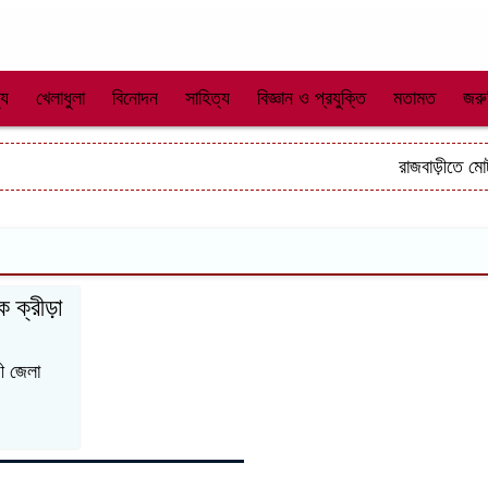
্য
খেলাধুলা
বিনোদন
সাহিত্য
বিজ্ঞান ও প্রযুক্তি
মতামত
জরু
রাজবাড়ীতে মোটর
ক ক্রীড়‌া
়ী জেলা