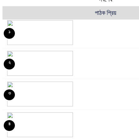
পাঠক প্রিয়
১
২
৩
৪