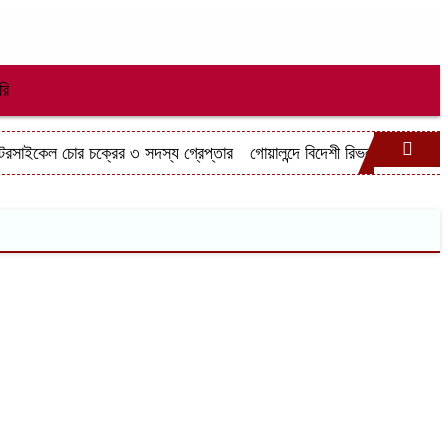
রি
সাইকেল চোর চক্রের ৩ সদস্য গ্রেপ্তার
গোয়ালন্দে বিদেশী রিভলবারসহ যুবক গ্র