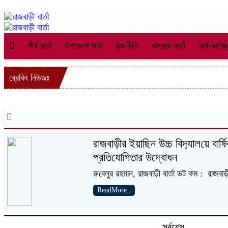
শীর্ষ বার্তা
উপজেলা বার্তা
রাজনীতি
অপরাধ বার্তা
অর্থ-বাণিজ
ব্রেকিং নিউজঃ
রাজবাড়ীর ইয়াছিন উচ্চ বিদ‌্যাল‌য়ে বা‌র্ষি
প্রতি‌যোগিতার উদ্বোধন
রু‌বেলুর রহমান, রাজবাড়ী বার্তা ডট কম : রাজবাড
ReadMore..
সর্বশেষ